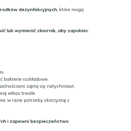
 środków dezynfekcyjnych
, które mogą
ić lub wymienić zbiornik, aby zapobiec
i.
ać bakterie rozkładowe.
zelnościami zajmij się natychmiast.
waj włazu trwale.
a; w razie potrzeby skorzystaj z
wych i zapewni bezpieczeństwo