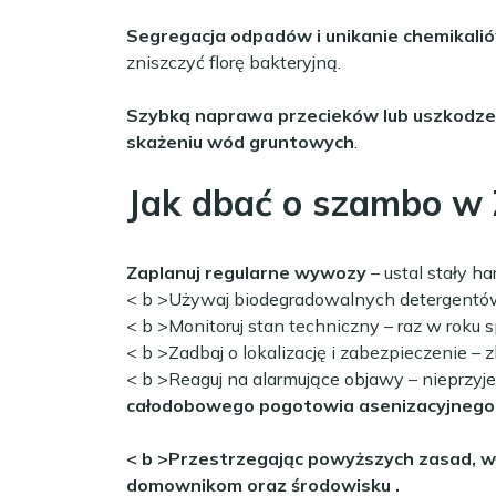
Segregacja odpadów i unikanie chemikali
zniszczyć florę bakteryjną.
Szybką naprawa przecieków lub uszkodz
skażeniu wód gruntowych
.
Jak dbać o szambo w
Zaplanuj regularne wywozy
– ustal stały h
< b >Używaj biodegradowalnych detergentó
< b >Monitoruj stan techniczny
– raz w roku 
< b >Zadbaj o lokalizację i zabezpieczenie
– 
< b >Reaguj na alarmujące objawy
– nieprzyj
całodobowego pogotowia asenizacyjneg
< b >Przestrzegając powyższych zasad, wł
domownikom oraz środowisku
.