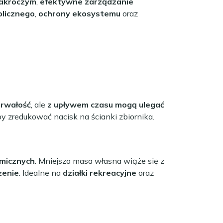
akroczym
,
efektywne zarządzanie
blicznego
,
ochrony ekosystemu
oraz
trwałość
, ale
z upływem czasu mogą ulegać
by zredukować nacisk na ścianki zbiornika.
emicznych
. Mniejsza masa własna wiąże się z
zenie
. Idealne na
działki rekreacyjne
oraz