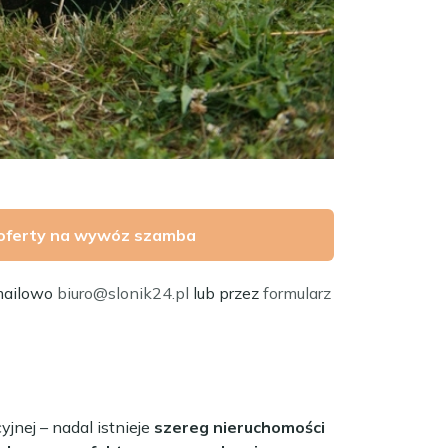
oferty na wywóz szamba
mailowo
biuro@slonik24.pl
lub przez
formularz
jnej – nadal istnieje
szereg nieruchomości