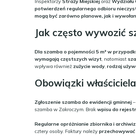
Inspektorzy
Straży Miejskiej
oraz
Wydziału
potwierdzeń regularnego odbioru nieczys
mogą być zarówno planowe, jak i wywoła
Jak często wywozić 
Dla szamba o pojemności 5 m³ w przypadku
wymagają częstszych wizyt
, natomiast
sza
wpływa również
zużycie wody
,
rodzaj uży
Obowiązki właścicie
Zgłoszenie szamba do ewidencji gminnej
–
szamba w Zakroczym. Brak
wpisu do rejest
Regularne opróżnianie zbiornika i archiwi
cztery osoby. Faktury należy
przechowywać p