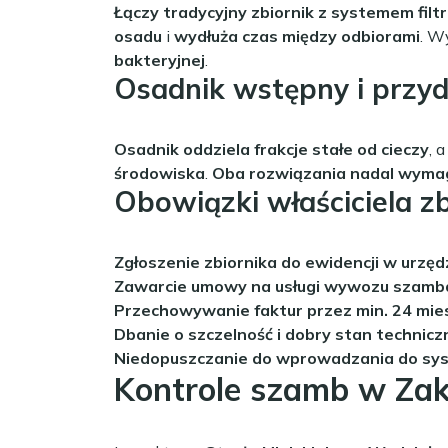
Łączy tradycyjny zbiornik z systemem filt
osadu
i
wydłuża czas między odbiorami
. 
bakteryjnej
.
Osadnik wstępny i przy
Osadnik oddziela frakcje stałe od cieczy
, 
środowiska
.
Oba rozwiązania nadal wyma
Obowiązki właściciela z
Zgłoszenie zbiornika do ewidencji w urzęd
Zawarcie umowy na usługi wywozu szamb
Przechowywanie faktur przez min. 24 mie
Dbanie o szczelność i dobry stan technicz
Niedopuszczanie do wprowadzania do syst
Kontrole szamb w Za