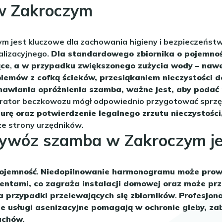
w Zakroczym
m jest kluczowe dla zachowania higieny i bezpieczeństw
alizacyjnego.
Dla standardowego zbiornika o pojemnoś
ące
,
a w przypadku zwiększonego zużycia wody – nawe
mów z cofką ścieków, przesiąkaniem nieczystości do
wiania opróżnienia szamba, ważne jest, aby podać prz
erator beczkowozu mógł odpowiednio przygotować sprzęt 
urę oraz potwierdzenie legalnego zrzutu nieczystośc
ze strony urzędników.
ywóz szamba w Zakroczym jes
ojemność
.
Niedopilnowanie harmonogramu może prowadz
rgentami, co zagraża instalacji domowej oraz może prz
na przypadki przelewających się zbiorników
.
Profesjon
e usługi asenizacyjne pomagają w ochronie gleby, za
pachów
.