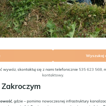
ę
Wyszukaj 
ić wywóz, skontaktuj się z nami telefonicznie
535 623 568
, 
kontaktowy
.
w Zakroczym
scowość
, gdzie – pomimo nowoczesnej infrastruktury kanalizacy