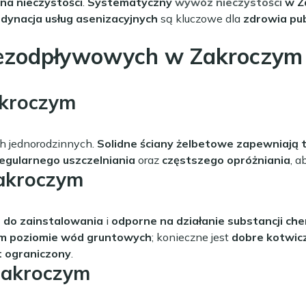
na nieczystości
.
Systematyczny
wywóz nieczystości
w Z
dynacja usług asenizacyjnych
są kluczowe dla
zdrowia pu
bezodpływowych w Zakroczym
kroczym
h jednorodzinnych.
Solidne ściany żelbetowe zapewniają 
egularnego uszczelniania
oraz
częstszego opróżniania
, a
akroczym
 do zainstalowania
i
odporne na działanie substancji ch
im poziomie wód gruntowych
; konieczne jest
dobre kotwic
t ograniczony
.
Zakroczym