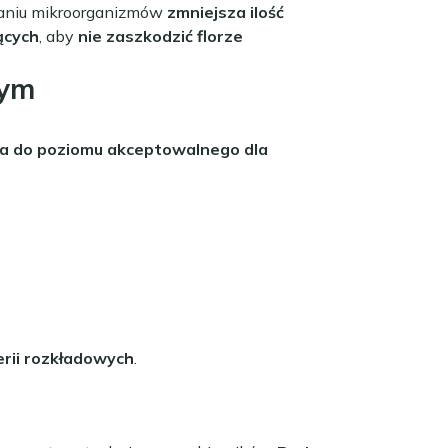
ałaniu mikroorganizmów
zmniejsza ilość
ących
, aby
nie zaszkodzić florze
zym
a do poziomu akceptowalnego dla
rii rozkładowych
.