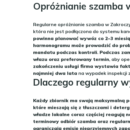
Opróżnianie szamba 
Regularne opróżnianie szamba w Zakroczy
która nie jest podłączona do systemu kan
powinna planować wywóz co 2–3 miesi
harmonogramu może prowadzić do proble
mandatu podczas kontroli
.
Podczas zama
włazu oraz preferowany termin
, aby op
zakończeniu usługi firma wystawia fakt
najmniej dwa lata
na wypadek inspekcji 
Dlaczego regularny w
Każdy zbiornik ma swoją maksymalną p
które mieszają się z tłuszczami i dete
władze lokalne coraz częściej reagują 
terminowy odbiór szamba oraz regularn
ograniczają emisję nieprzyjemnych za