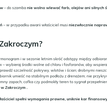
ów
– do szamba
nie wolno wlewać farb, olejów ani silnych
eń
– w przypadku awarii właściciel musi
niezwłocznie napraw
 Zakroczym?
armonogram i w sezonie letnim skróć odstępy między odbioram
w
– wybieraj środki wolne od chloru i fosforanów, aby wspier
sprawdź szczelność pokrywy, wlotów i ścian; drobnymi nieszc
zbiornik umieść na stabilnym podłożu z drenażem; nie przykry
emny zapach, cofka czy podmokły teren to sygnał przepełnieni
o w Zakroczym
.
aściciel spełni wymagania prawne, uniknie kar finanso