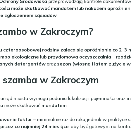
 Ochrony Środowiska
przeprowadzają kontrole dokumentów 
tości może skutkować mandatem lub nakazem opróżnieni
ne zgłoszeniem sąsiadów
.
szambo w Zakroczym?
 czteroosobowej rodziny zaleca się opróżnianie co 2–3 
mbo ekologiczne lub przydomowa oczyszczalnia – rzadzie
wanych detergentów
oraz
sezon (wiosną i latem zużycie w
la szamba w Zakroczym
 urząd miasta wymaga podania lokalizacji, pojemności oraz in
ru
może skutkować
mandatem
.
zowanie faktur
– minimalnie raz do roku, jednak w praktyce
c
rzez co najmniej 24 miesiące
, aby być gotowym na kontro