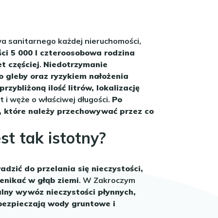
a sanitarnego każdej nieruchomości,
ci 5 000 l czteroosobowa rodzina
t częściej
.
Niedotrzymanie
 gleby oraz ryzykiem nałożenia
ybliżoną ilość litrów, lokalizację
i węże o właściwej długości.
Po
i, które należy przechowywać przez co
t tak istotny?
ić do przelania się nieczystości,
enikać w głąb ziemi
. W Zakroczym
alny wywóz nieczystości płynnych,
bezpieczają wody gruntowe i