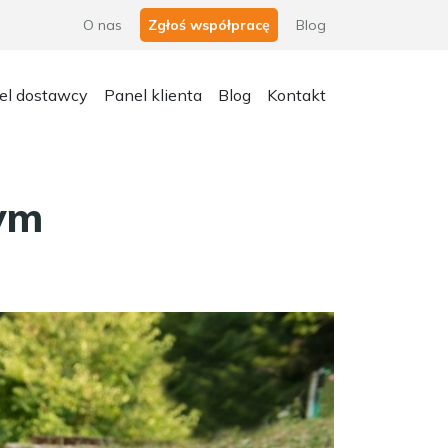
O nas
Zgłoś współpracę
Blog
el dostawcy
Panel klienta
Blog
Kontakt
ym