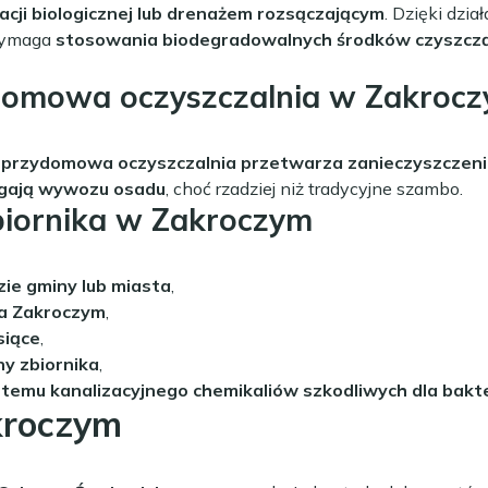
racji biologicznej lub drenażem rozsączającym
. Dzięki dzi
Wymaga
stosowania biodegradowalnych środków czyszcz
domowa oczyszczalnia w Zakroc
a
przydomowa oczyszczalnia przetwarza zanieczyszczeni
gają wywozu osadu
, choć rzadziej niż tradycyjne szambo.
biornika w Zakroczym
zie gminy lub miasta
,
a Zakroczym
,
siące
,
ny zbiornika
,
emu kanalizacyjnego chemikaliów szkodliwych dla bakte
kroczym