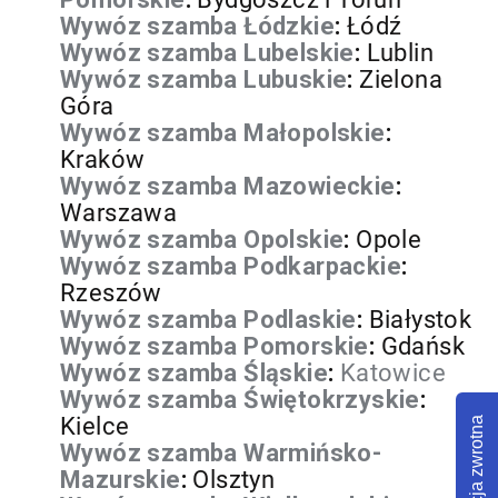
Wywóz szamba Łódzkie
:
Łódź
Wywóz szamba Lubelskie
:
Lublin
Wywóz szamba Lubuskie
:
Zielona
Góra
Wywóz szamba Małopolskie
:
Kraków
Wywóz szamba Mazowieckie
:
Warszawa
Wywóz szamba Opolskie
:
Opole
Wywóz szamba Podkarpackie
:
Rzeszów
Wywóz szamba Podlaskie
:
Białystok
Wywóz szamba Pomorskie
:
Gdańsk
Wywóz szamba Śląskie
:
Katowice
Wywóz szamba Świętokrzyskie
:
Kielce
Informacja zwrotna
Wywóz szamba Warmińsko-
Mazurskie
:
Olsztyn