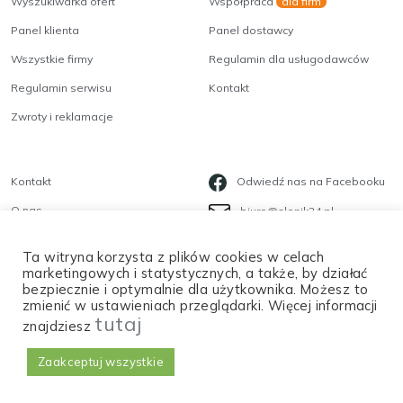
Wyszukiwarka ofert
Współpraca
dla firm
Panel klienta
Panel dostawcy
Wszystkie firmy
Regulamin dla usługodawców
Regulamin serwisu
Kontakt
Zwroty i reklamacje
Kontakt
Odwiedź nas na Facebooku
O nas
biuro@slonik24.pl
Blog
535 623 568
Wybierz
Jak oceniasz naszą stronę?
Ta witryna korzysta z plików cookies w celach
Polityka prywatności
opcję
marketingowych i statystycznych, a także, by działać
od
bezpiecznie i optymalnie dla użytkownika. Możesz to
Płatności
zmienić w ustawieniach przeglądarki. Więcej informacji
1
tutaj
do
znajdziesz
Kiepsko
Bardzo dobrze
5
,
Zaakceptuj wszystkie
Pominąć
Dalej
Copyright
©
2026 |
Tworzenie Stron
gdzie
1
Sektor 17