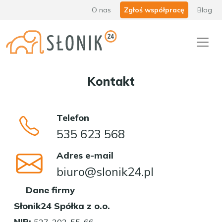
O nas
Zgłoś współpracę
Blog
Kontakt
Telefon
535 623 568
Adres e-mail
biuro@slonik24.pl
Dane firmy
Słonik24 Spółka z o.o.
NIP:
527-303-55-66