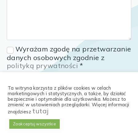
Wyrażam zgodę na przetwarzanie
danych osobowych zgodnie z
polityką prywatności
*
* pola wymagane
Wybierz
Jak oceniasz naszą stronę?
Ta witryna korzysta z plików cookies w celach
opcję
marketingowych i statystycznych, a także, by działać
od
bezpiecznie i optymalnie dla użytkownika. Możesz to
zmienić w ustawieniach przeglądarki. Więcej informacji
1
tutaj
do
znajdziesz
Kiepsko
Bardzo dobrze
5
Oferujmy wyszukiwanie wywozu
,
Zaakceptuj wszystkie
Pominąć
Dalej
szamba na terenie całej Polski:
gdzie
Wywóz szamba Zielona Góra
1