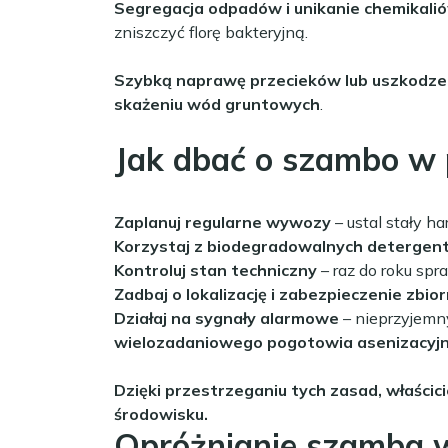
Segregacja odpadów i unikanie chemikali
zniszczyć florę bakteryjną.
Szybką naprawę przecieków lub uszkodz
skażeniu wód gruntowych
.
Jak dbać o szambo w
Zaplanuj regularne wywozy
– ustal stały h
Korzystaj z biodegradowalnych detergen
Kontroluj stan techniczny
– raz do roku spr
Zadbaj o lokalizację i zabezpieczenie zbior
Działaj na sygnały alarmowe
– nieprzyjemny
wielozadaniowego pogotowia asenizacyj
Dzięki przestrzeganiu tych zasad, właścic
środowisku.
Opróżnianie szamba 