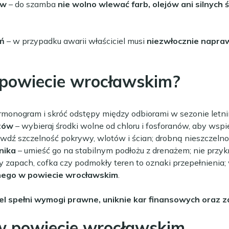
ów
– do szamba
nie wolno wlewać farb, olejów ani silnych
eń
– w przypadku awarii właściciel musi
niezwłocznie napraw
 powiecie wrocławskim?
armonogram i skróć odstępy między odbiorami w sezonie letni
tów
– wybieraj środki wolne od chloru i fosforanów, aby wspi
awdź szczelność pokrywy, wlotów i ścian; drobną nieszczelno
nika
– umieść go na stabilnym podłożu z drenażem; nie przyk
 zapach, cofka czy podmokły teren to oznaki przepełnienia; 
nego w powiecie wrocławskim
.
iel spełni wymogi prawne, uniknie kar finansowych oraz 
w powiecie wrocławskim