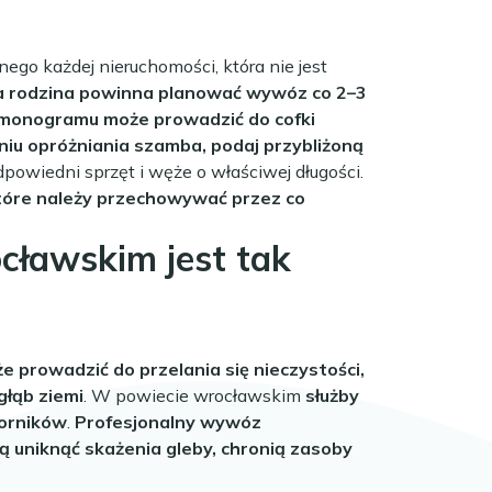
go każdej nieruchomości, która nie jest
wa rodzina powinna planować wywóz co 2–3
monogramu może prowadzić do cofki
iu opróżniania szamba, podaj przybliżoną
owiedni sprzęt i węże o właściwej długości.
które należy przechowywać przez co
ławskim jest tak
prowadzić do przelania się nieczystości,
głąb ziemi
. W powiecie wrocławskim
służby
iorników
.
Profesjonalny wywóz
 uniknąć skażenia gleby, chronią zasoby