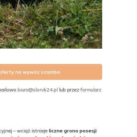
oferty na wywóz szamba
mailowo
biuro@slonik24.pl
lub przez
formularz
yjnej – wciąż istnieje
liczne grono posesji