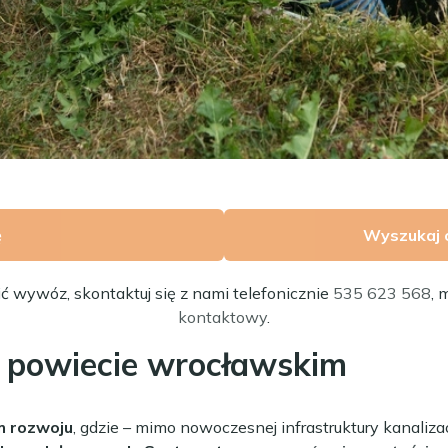
ę
Wyszukaj 
ić wywóz, skontaktuj się z nami telefonicznie
535 623 568
, 
kontaktowy
.
w powiecie wrocławskim
m rozwoju
, gdzie – mimo nowoczesnej infrastruktury kanalizac