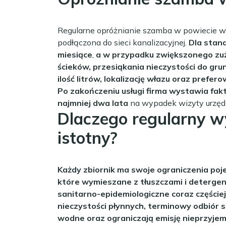
Regularne opróżnianie szamba w powiecie wr
podłączona do sieci kanalizacyjnej.
Dla stan
miesiące
,
a w przypadku zwiększonego zuż
ścieków, przesiąkania nieczystości do gr
ilość litrów, lokalizację włazu oraz prefer
Po zakończeniu usługi firma wystawia fak
najmniej dwa lata
na wypadek wizyty urzęd
Dlaczego regularny w
istotny?
Każdy zbiornik ma swoje ograniczenia po
które wymieszane z tłuszczami i detergen
sanitarno-epidemiologiczne coraz częście
nieczystości płynnych, terminowy odbiór 
wodne oraz ograniczają emisję nieprzyj