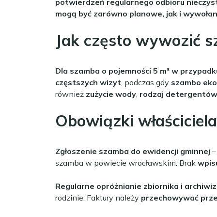
potwierdzeń regularnego odbioru nieczys
mogą być zarówno planowe, jak i wywoła
Jak często wywozić 
Dla szamba o pojemności 5 m³ w przypadku
częstszych wizyt
, podczas gdy
szambo ekol
również
zużycie wody
,
rodzaj detergentó
Obowiązki właściciel
Zgłoszenie szamba do ewidencji gminnej
–
szamba w powiecie wrocławskim. Brak
wpis
Regularne opróżnianie zbiornika i archiwi
rodzinie. Faktury należy
przechowywać przez