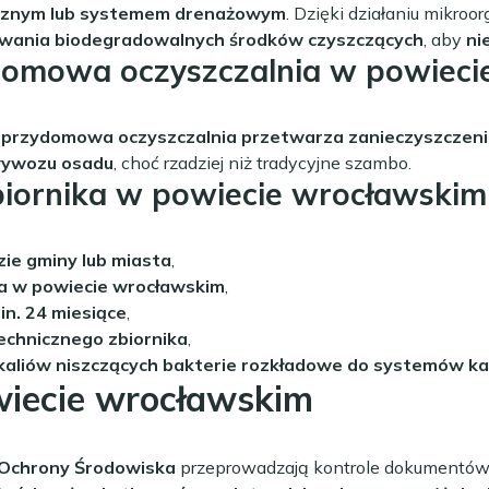
ogicznym lub systemem drenażowym
. Dzięki działaniu mikro
wania biodegradowalnych środków czyszczących
, aby
ni
domowa oczyszczalnia w powieci
a
przydomowa oczyszczalnia przetwarza zanieczyszczeni
wywozu osadu
, choć rzadziej niż tradycyjne szambo.
biornika w powiecie wrocławskim
zie gminy lub miasta
,
a w powiecie wrocławskim
,
n. 24 miesiące
,
echnicznego zbiornika
,
aliów niszczących bakterie rozkładowe do systemów ka
wiecie wrocławskim
 Ochrony Środowiska
przeprowadzają kontrole dokumentów 