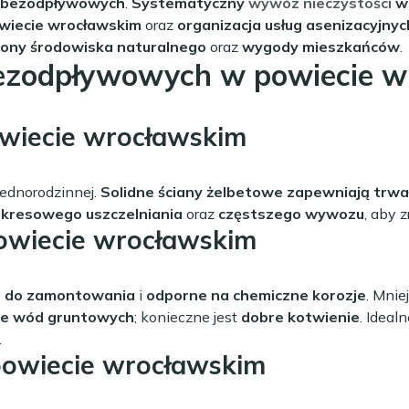
w bezodpływowych
.
Systematyczny
wywóz nieczystości
w 
wiecie wrocławskim
oraz
organizacja usług asenizacyjnyc
ony środowiska naturalnego
oraz
wygody mieszkańców
.
bezodpływowych w powiecie w
iecie wrocławskim
jednorodzinnej.
Solidne ściany żelbetowe zapewniają trwa
kresowego uszczelniania
oraz
częstszego wywozu
, aby 
owiecie wrocławskim
e do zamontowania
i
odporne na chemiczne korozje
. Mnie
ie wód gruntowych
; konieczne jest
dobre kotwienie
. Ideal
.
powiecie wrocławskim