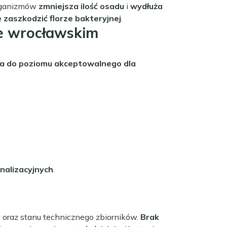
organizmów
zmniejsza ilość osadu
i
wydłuża
e zaszkodzić florze bakteryjnej
.
e wrocławskim
a do poziomu akceptowalnego dla
nalizacyjnych
.
oraz stanu technicznego zbiorników.
Brak