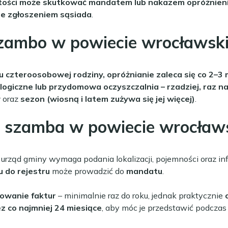
tości może skutkować mandatem lub nakazem opróżnieni
ne zgłoszeniem sąsiada
.
szambo w powiecie wrocławsk
 czteroosobowej rodziny, opróżnianie zaleca się co 2–3 
ogiczne lub przydomowa oczyszczalnia – rzadziej, raz na
w
oraz
sezon (wiosną i latem zużywa się jej więcej)
.
a szamba w powiecie wrocław
 urząd gminy wymaga podania lokalizacji, pojemności oraz in
u do rejestru
może prowadzić do
mandatu
.
zowanie faktur
– minimalnie raz do roku, jednak praktycznie
 co najmniej 24 miesiące
, aby móc je przedstawić podczas 