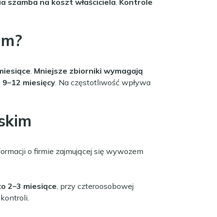
a szamba na koszt właściciela
.
Kontrole
im?
miesiące
.
Mniejsze zbiorniki wymagają
 9–12 miesięcy
. Na częstotliwość wpływa
skim
formacji o firmie zajmującej się wywozem
co 2–3 miesiące
, przy czteroosobowej
kontroli.