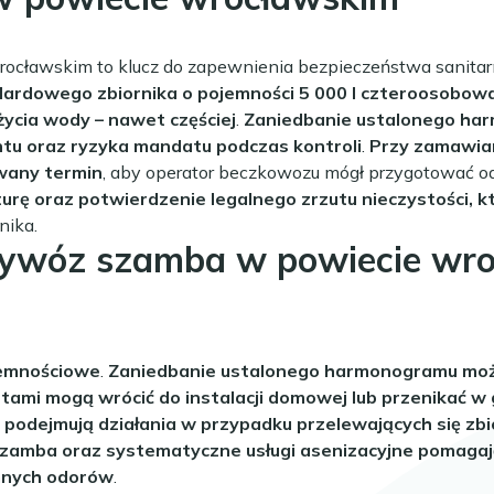
ocławskim to klucz do zapewnienia bezpieczeństwa sanitarne
dardowego zbiornika o pojemności 5 000 l czteroosobo
ycia wody – nawet częściej
.
Zaniedbanie ustalonego har
untu oraz ryzyka mandatu podczas kontroli
.
Przy zamawian
owany termin
, aby operator beczkowozu mógł przygotować odp
turę oraz potwierdzenie legalnego zrzutu nieczystości, 
nika.
ywóz szamba w powiecie wroc
jemnościowe
.
Zaniedbanie ustalonego harmonogramu może 
tami mogą wrócić do instalacji domowej lub przenikać w 
j podejmują działania w przypadku przelewających się zb
szamba oraz systematyczne usługi asenizacyjne pomagają
emnych odorów
.