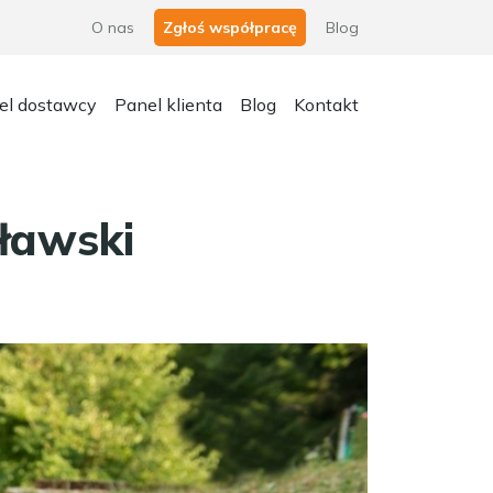
O nas
Zgłoś współpracę
Blog
el dostawcy
Panel klienta
Blog
Kontakt
ławski