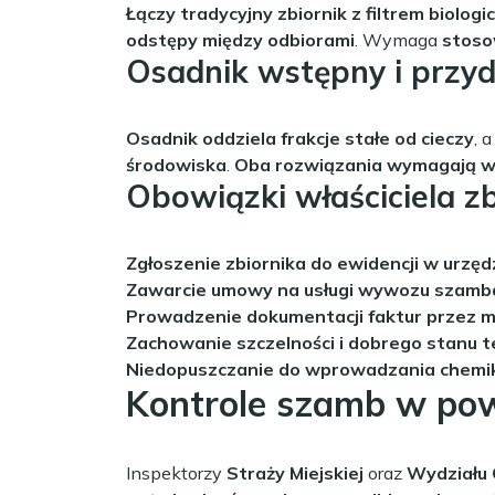
Łączy tradycyjny zbiornik z filtrem biol
odstępy między odbiorami
. Wymaga
stoso
Osadnik wstępny i przy
Osadnik oddziela frakcje stałe od cieczy
, 
środowiska
.
Oba rozwiązania wymagają 
Obowiązki właściciela z
Zgłoszenie zbiornika do ewidencji w urzęd
Zawarcie umowy na usługi wywozu szamb
Prowadzenie dokumentacji faktur przez mi
Zachowanie szczelności i dobrego stanu t
Niedopuszczanie do wprowadzania chemik
Kontrole szamb w po
Inspektorzy
Straży Miejskiej
oraz
Wydziału