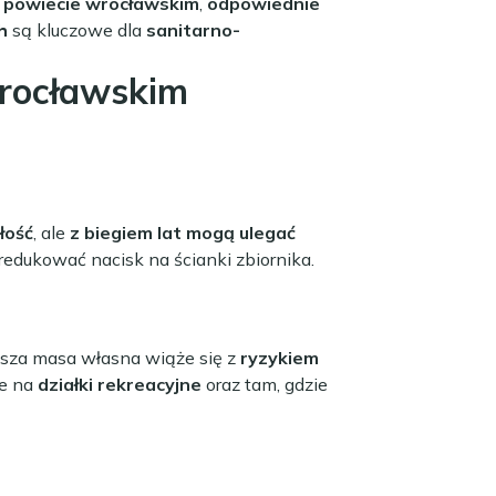
powiecie wrocławskim
,
odpowiednie
h
są kluczowe dla
sanitarno-
rocławskim
łość
, ale
z biegiem lat mogą ulegać
zredukować nacisk na ścianki zbiornika.
jsza masa własna wiąże się z
ryzykiem
ne na
działki rekreacyjne
oraz tam, gdzie