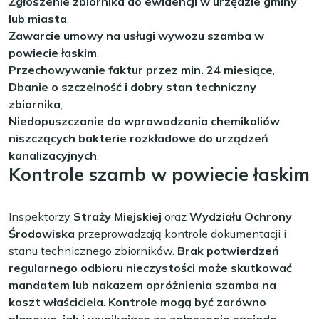
Zgłoszenie zbiornika do ewidencji w urzędzie gminy
lub miasta
,
Zawarcie umowy na usługi wywozu szamba w
powiecie łaskim
,
Przechowywanie faktur przez min. 24 miesiące
,
Dbanie o szczelność i dobry stan techniczny
zbiornika
,
Niedopuszczanie do wprowadzania chemikaliów
niszczących bakterie rozkładowe do urządzeń
kanalizacyjnych
.
Kontrole szamb w powiecie łaskim
Inspektorzy
Straży Miejskiej
oraz
Wydziału Ochrony
Środowiska
przeprowadzają kontrole dokumentacji i
stanu technicznego zbiorników.
Brak potwierdzeń
regularnego odbioru nieczystości może skutkować
mandatem lub nakazem opróżnienia szamba na
koszt właściciela
.
Kontrole mogą być zarówno