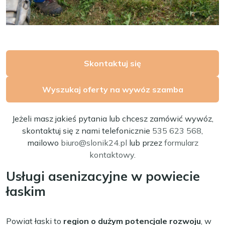
Skontaktuj się
Wyszukaj oferty na wywóz szamba
Jeżeli masz jakieś pytania lub chcesz zamówić wywóz,
skontaktuj się z nami telefonicznie
535 623 568
,
mailowo
biuro@slonik24.pl
lub przez
formularz
kontaktowy
.
Usługi asenizacyjne w powiecie
łaskim
Powiat łaski to
region o dużym potencjale rozwoju
, w