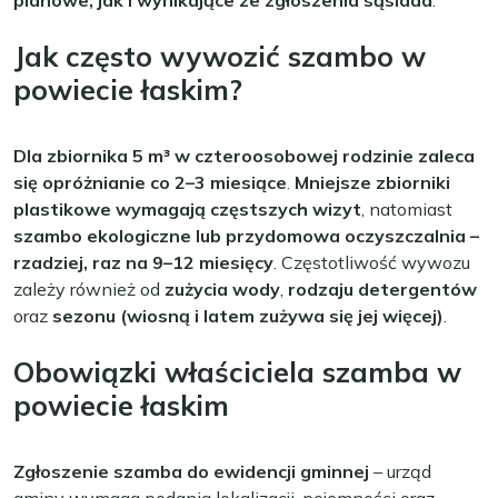
planowe, jak i wynikające ze zgłoszenia sąsiada
.
Jak często wywozić szambo w
powiecie łaskim?
Dla zbiornika 5 m³ w czteroosobowej rodzinie zaleca
się opróżnianie co 2–3 miesiące
.
Mniejsze zbiorniki
plastikowe wymagają częstszych wizyt
, natomiast
szambo ekologiczne lub przydomowa oczyszczalnia –
rzadziej, raz na 9–12 miesięcy
. Częstotliwość wywozu
zależy również od
zużycia wody
,
rodzaju detergentów
oraz
sezonu (wiosną i latem zużywa się jej więcej)
.
Obowiązki właściciela szamba w
powiecie łaskim
Zgłoszenie szamba do ewidencji gminnej
– urząd