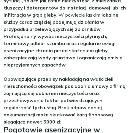
sytuacji, takich jak cofka nieczystości z mieszanką
tłuszczy i detergentów do instalacji domowej lub ich
infiltracja w głąb gleby
. W powiecie łaskim
lokalne
służby coraz częściej podejmują działania w
przypadku przelewających się zbiorników
.
Profesjonalny wywóz nieczystości płynnych,
terminowy odbiór szamba oraz regularne usługi
asenizacyjne chronią przed skażeniem gleby,
zabezpieczają wody gruntowe i ograniczają emisję
nieprzyjemnych zapachów
.
Obowiązujące przepisy nakładają na właścicieli
nieruchomości obowiązek posiadania umowy z firmą
zajmującą się odbiorem nieczystości oraz
przechowywania faktur potwierdzających
regularność tych usług
.
Brak odpowiedniej
dokumentacji może skutkować karą finansową
sięgającą nawet 5000 zł
.
Pogotowie asenizacyjne w