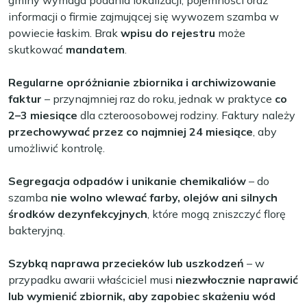
gminy wymaga podania lokalizacji, pojemności oraz
informacji o firmie zajmującej się wywozem szamba w
powiecie łaskim. Brak
wpisu do rejestru
może
skutkować
mandatem
.
Regularne opróżnianie zbiornika i archiwizowanie
faktur
– przynajmniej raz do roku, jednak w praktyce
co
2–3 miesiące
dla czteroosobowej rodziny. Faktury należy
przechowywać przez co najmniej 24 miesiące
, aby
umożliwić kontrolę.
Segregacja odpadów i unikanie chemikaliów
– do
szamba
nie wolno wlewać farby, olejów ani silnych
środków dezynfekcyjnych
, które mogą zniszczyć florę
bakteryjną.
Szybką naprawa przecieków lub uszkodzeń
– w
przypadku awarii właściciel musi
niezwłocznie naprawić
lub wymienić zbiornik, aby zapobiec skażeniu wód