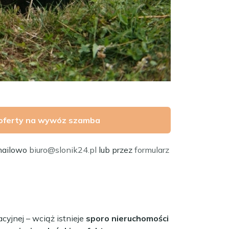
oferty na wywóz szamba
mailowo
biuro@slonik24.pl
lub przez
formularz
cyjnej – wciąż istnieje
sporo nieruchomości