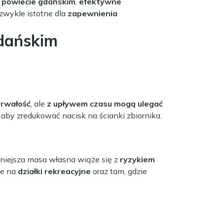
powiecie gdańskim
,
efektywne
zwykle istotne dla
zapewnienia
dańskim
trwałość
, ale
z upływem czasu mogą ulegać
, aby zredukować nacisk na ścianki zbiornika.
Mniejsza masa własna wiąże się z
ryzykiem
ne na
działki rekreacyjne
oraz tam, gdzie