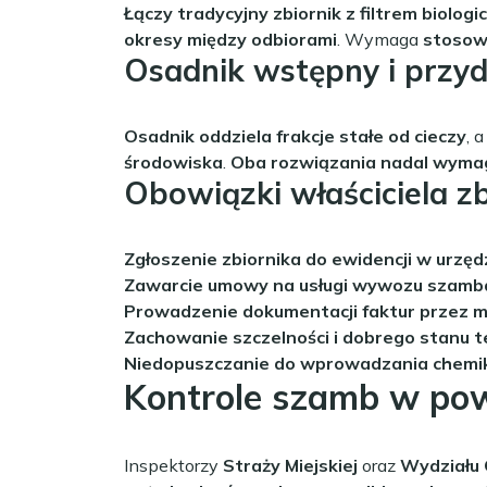
Łączy tradycyjny zbiornik z filtrem biol
okresy między odbiorami
. Wymaga
stosow
Osadnik wstępny i przy
Osadnik oddziela frakcje stałe od cieczy
, 
środowiska
.
Oba rozwiązania nadal wyma
Obowiązki właściciela z
Zgłoszenie zbiornika do ewidencji w urzęd
Zawarcie umowy na usługi wywozu szamb
Prowadzenie dokumentacji faktur przez mi
Zachowanie szczelności i dobrego stanu t
Niedopuszczanie do wprowadzania chemik
Kontrole szamb w po
Inspektorzy
Straży Miejskiej
oraz
Wydziału