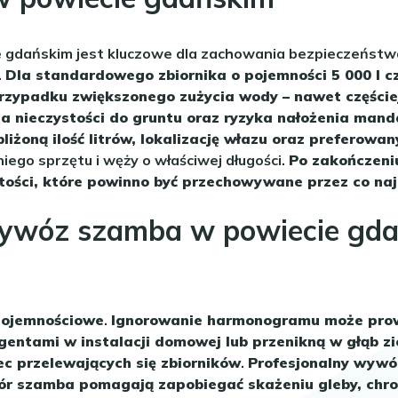
 gdańskim jest kluczowe dla zachowania bezpieczeństwa
.
Dla standardowego zbiornika o pojemności 5 000 l 
rzypadku zwiększonego zużycia wody – nawet częście
ia nieczystości do gruntu oraz ryzyka nałożenia mand
iżoną ilość litrów, lokalizację włazu oraz preferowan
go sprzętu i węży o właściwej długości.
Po zakończeniu
stości, które powinno być przechowywane przez co na
ywóz szamba w powiecie gdań
pojemnościowe
.
Ignorowanie harmonogramu może prowad
rgentami w instalacji domowej lub przenikną w głąb z
ec przelewających się zbiorników
.
Profesjonalny wywóz
iór szamba pomagają zapobiegać skażeniu gleby, chro