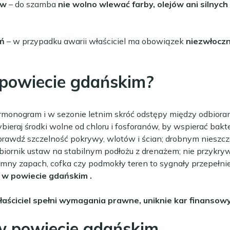
ów
– do szamba
nie wolno wlewać farby, olejów ani silnyc
eń
– w przypadku awarii właściciel ma obowiązek
niezwłoczn
powiecie gdańskim?
armonogram i w sezonie letnim skróć odstępy między odbioram
bieraj środki wolne od chloru i fosforanów, by wspierać bakt
sprawdź szczelność pokrywy, wlotów i ścian; drobnym niesz
biornik ustaw na stabilnym podłożu z drenażem; nie przykryw
mny zapach, cofka czy podmokły teren to sygnały przepełnien
 w powiecie gdańskim
.
aściciel spełni wymagania prawne, uniknie kar finanso
w powiecie gdańskim