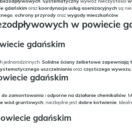
w bezodpływowych
.
Systematyczny
wywóz nieczystości
w 
ie gdańskim
oraz
koordynacja usług asenizacyjnych
są nie
znego
,
ochrony przyrody
oraz
wygody mieszkańców
.
bezodpływowych w powiecie g
iecie gdańskim
h jednorodzinnych.
Solidne ściany żelbetowe zapewniają 
ystematycznego uszczelniania
oraz
częstszego wywozu
owiecie gdańskim
e do zamontowania
i
odporne na działanie chemikaliów
. 
ie wód gruntowych
; niezbędne jest
dobre kotwienie
. Ideal
.
owiecie gdańskim