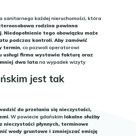
 sanitarnego każdej nieruchomości, która
czteroosobowa rodzina powinna
j
.
Niedopełnienie tego obowiązku może
atu podczas kontroli
.
Aby zamówić
y termin
, co pozwoli operatorowi
 usługi firma wystawia fakturę oraz
jmniej dwa lata
na wypadek wizyty
skim jest tak
zić do przelania się nieczystości,
iemi
. W powiecie gdańskim
lokalne służby
 nieczystości płynnych, terminowe
nić wody gruntowe i zmniejszać emisję