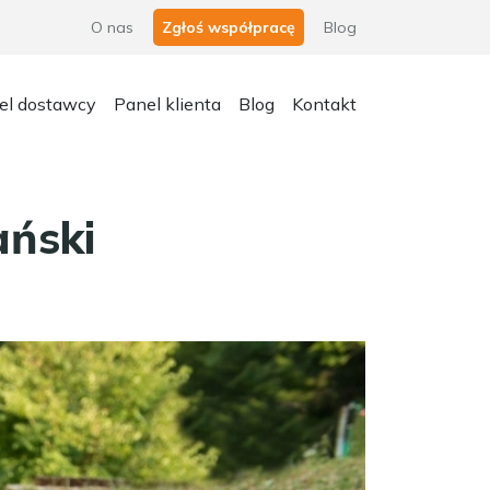
O nas
Zgłoś współpracę
Blog
el dostawcy
Panel klienta
Blog
Kontakt
ński