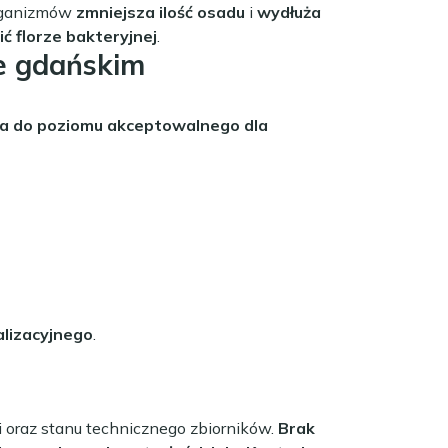
organizmów
zmniejsza ilość osadu
i
wydłuża
ć florze bakteryjnej
.
e gdańskim
a do poziomu akceptowalnego dla
lizacyjnego
.
 oraz stanu technicznego zbiorników.
Brak