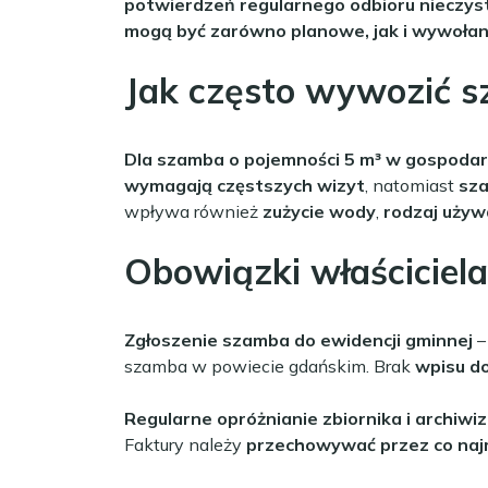
potwierdzeń regularnego odbioru nieczys
mogą być zarówno planowe, jak i wywoła
Jak często wywozić 
Dla szamba o pojemności 5 m³ w gospodar
wymagają częstszych wizyt
, natomiast
sza
wpływa również
zużycie wody
,
rodzaj uży
Obowiązki właściciel
Zgłoszenie szamba do ewidencji gminnej
–
szamba w powiecie gdańskim. Brak
wpisu do
Regularne opróżnianie zbiornika i archiwi
Faktury należy
przechowywać przez co najm