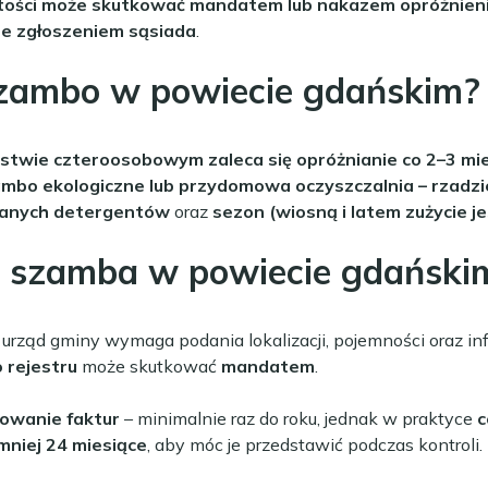
tości może skutkować mandatem lub nakazem opróżnieni
ne zgłoszeniem sąsiada
.
szambo w powiecie gdańskim?
stwie czteroosobowym zaleca się opróżnianie co 2–3 mi
mbo ekologiczne lub przydomowa oczyszczalnia – rzadzie
wanych detergentów
oraz
sezon (wiosną i latem zużycie j
a szamba w powiecie gdański
 urząd gminy wymaga podania lokalizacji, pojemności oraz in
 rejestru
może skutkować
mandatem
.
zowanie faktur
– minimalnie raz do roku, jednak w praktyce
c
niej 24 miesiące
, aby móc je przedstawić podczas kontroli.