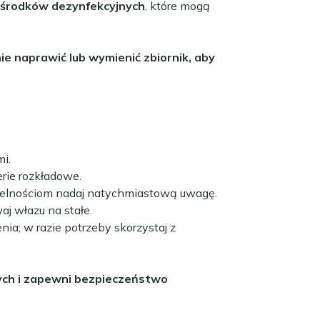
h środków dezynfekcyjnych
, które mogą
ie naprawić lub wymienić zbiornik, aby
i.
erie rozkładowe.
czelnościom nadaj natychmiastową uwagę.
aj włazu na stałe.
ia; w razie potrzeby skorzystaj z
wych i zapewni bezpieczeństwo