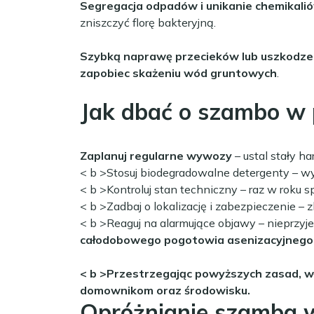
Segregacja odpadów i unikanie chemikali
zniszczyć florę bakteryjną.
Szybką naprawę przecieków lub uszkodz
zapobiec skażeniu wód gruntowych
.
Jak dbać o szambo w 
Zaplanuj regularne wywozy
– ustal stały h
< b >Stosuj biodegradowalne detergenty
– wy
< b >Kontroluj stan techniczny
– raz w roku 
< b >Zadbaj o lokalizację i zabezpieczenie
– z
< b >Reaguj na alarmujące objawy
– nieprzyje
całodobowego pogotowia asenizacyjnego
< b >Przestrzegając powyższych zasad, wł
domownikom oraz środowisku.
Opróżnianie szamba 