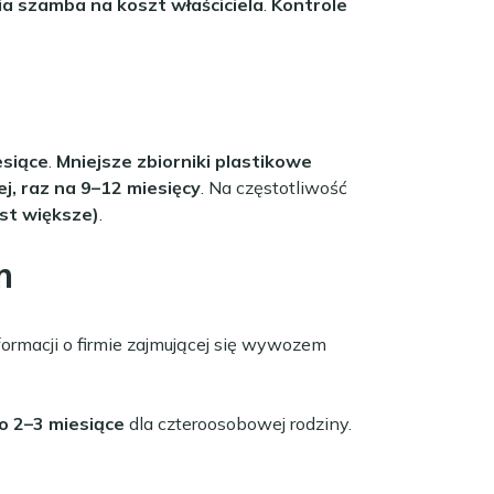
a szamba na koszt właściciela
.
Kontrole
esiące
.
Mniejsze zbiorniki plastikowe
j, raz na 9–12 miesięcy
. Na częstotliwość
est większe)
.
m
formacji o firmie zajmującej się wywozem
o 2–3 miesiące
dla czteroosobowej rodziny.