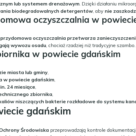
ogicznym lub systemem drenażowym
. Dzięki działaniu mikro
ania biodegradowalnych detergentów
, aby
nie zaszkodzi
domowa oczyszczalnia w powieci
a
przydomowa oczyszczalnia przetwarza zanieczyszczeni
gają wywozu osadu
, chociaż rzadziej niż tradycyjne szambo.
biornika w powiecie gdańskim
zie miasta lub gminy
,
a w powiecie gdańskim
,
n. 24 miesiące
,
echnicznego zbiornika
,
aliów niszczących bakterie rozkładowe do systemu kana
wiecie gdańskim
 Ochrony Środowiska
przeprowadzają kontrole dokumentacji