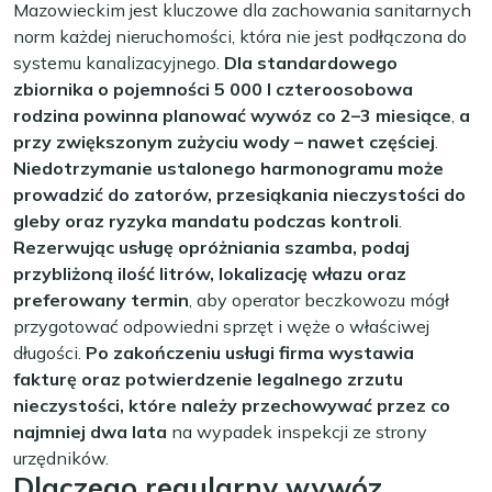
Mazowieckim jest kluczowe dla zachowania sanitarnych
norm każdej nieruchomości, która nie jest podłączona do
systemu kanalizacyjnego.
Dla standardowego
zbiornika o pojemności 5 000 l czteroosobowa
rodzina powinna planować wywóz co 2–3 miesiące
,
a
przy zwiększonym zużyciu wody – nawet częściej
.
Niedotrzymanie ustalonego harmonogramu może
prowadzić do zatorów, przesiąkania nieczystości do
gleby oraz ryzyka mandatu podczas kontroli
.
Rezerwując usługę opróżniania szamba, podaj
przybliżoną ilość litrów, lokalizację włazu oraz
preferowany termin
, aby operator beczkowozu mógł
przygotować odpowiedni sprzęt i węże o właściwej
długości.
Po zakończeniu usługi firma wystawia
fakturę oraz potwierdzenie legalnego zrzutu
nieczystości, które należy przechowywać przez co
najmniej dwa lata
na wypadek inspekcji ze strony
urzędników.
Dlaczego regularny wywóz