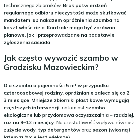
technicznego zbiorników.
Brak potwierdzeń
regularnego odbioru nieczystości może skutkować
mandatem lub nakazem opróżnienia szamba na
koszt właściciela
.
Kontrole mogą być zarówno
planowe, jak i przeprowadzane na podstawie
zgłoszenia sąsiada
.
Jak często wywozić szambo w
Grodzisku Mazowieckim?
Dla szamba o pojemności 5 m³ w przypadku
czteroosobowej rodziny, opróżnianie zaleca się co 2–
3 miesiące
.
Mniejsze zbiorniki plastikowe wymagają
częstszych interwencji
, natomiast
szambo
ekologiczne lub przydomowa oczyszczalnia – rzadziej,
raz na 9–12 miesięcy
. Na częstotliwość wpływa również
zużycie wody
,
typ detergentów
oraz
sezon (wiosną i
latem zużycie jest większe)
.