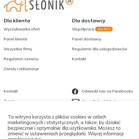
Dla klienta
Dla dostawcy
Wyszukiwarka ofert
Współpraca
dla firm
Panel klienta
Panel dostawcy
Wszystkie firmy
Regulamin dla usługodawców
Regulamin serwisu
Kontakt
Zwroty i reklamacje
Kontakt
Odwiedź nas na Facebooku
O nas
biuro@slonik24.pl
Blog
535 623 568
Ta witryna korzysta z plików cookies w celach
Polityka prywatności
marketingowych i statystycznych, a także, by działać
bezpiecznie i optymalnie dla użytkownika. Możesz to
Płatności
zmienić w ustawieniach przeglądarki. Więcej informacji