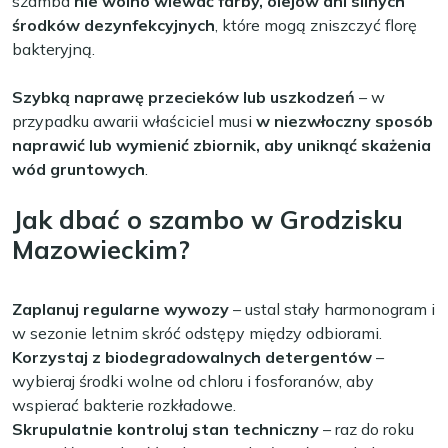
szamba
nie wolno wlewać farby, olejów ani silnych
środków dezynfekcyjnych
, które mogą zniszczyć florę
bakteryjną.
Szybką naprawę przecieków lub uszkodzeń
– w
przypadku awarii właściciel musi
w niezwłoczny sposób
naprawić lub wymienić zbiornik, aby uniknąć skażenia
wód gruntowych
.
Jak dbać o szambo w Grodzisku
Mazowieckim?
Zaplanuj regularne wywozy
– ustal stały harmonogram i
w sezonie letnim skróć odstępy między odbiorami.
Korzystaj z biodegradowalnych detergentów
–
wybieraj środki wolne od chloru i fosforanów, aby
wspierać bakterie rozkładowe.
Skrupulatnie kontroluj stan techniczny
– raz do roku