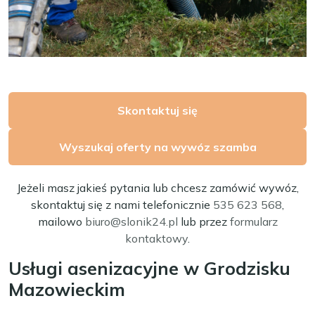
Skontaktuj się
Wyszukaj oferty na wywóz szamba
Jeżeli masz jakieś pytania lub chcesz zamówić wywóz,
skontaktuj się z nami telefonicznie
535 623 568
,
mailowo
biuro@slonik24.pl
lub przez
formularz
kontaktowy
.
Usługi asenizacyjne w Grodzisku
Mazowieckim