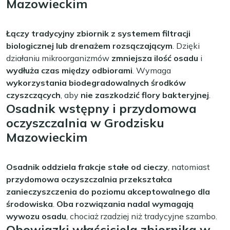
Mazowieckim
Łączy tradycyjny zbiornik z systemem filtracji
biologicznej lub drenażem rozsączającym
. Dzięki
działaniu mikroorganizmów
zmniejsza ilość osadu
i
wydłuża czas między odbiorami
. Wymaga
wykorzystania biodegradowalnych środków
czyszczących
, aby
nie zaszkodzić flory bakteryjnej
.
Osadnik wstępny i przydomowa
oczyszczalnia w Grodzisku
Mazowieckim
Osadnik oddziela frakcje stałe od cieczy
, natomiast
przydomowa oczyszczalnia przekształca
zanieczyszczenia do poziomu akceptowalnego dla
środowiska
.
Oba rozwiązania nadal wymagają
wywozu osadu
, chociaż rzadziej niż tradycyjne szambo.
Obowiązki właściciela zbiornika w