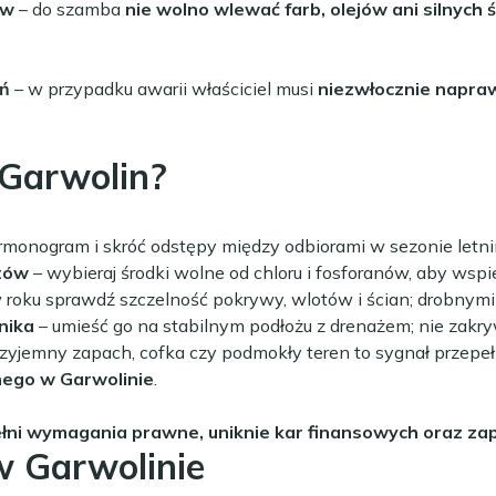
ów
– do szamba
nie wolno wlewać farb, olejów ani silnych
eń
– w przypadku awarii właściciel musi
niezwłocznie napraw
 Garwolin?
armonogram i skróć odstępy między odbiorami w sezonie letni
tów
– wybieraj środki wolne od chloru i fosforanów, aby wspi
 roku sprawdź szczelność pokrywy, wlotów i ścian; drobnymi 
nika
– umieść go na stabilnym podłożu z drenażem; nie zakry
zyjemny zapach, cofka czy podmokły teren to sygnał przepełn
ego w Garwolinie
.
pełni wymagania prawne, uniknie kar finansowych oraz za
w Garwolinie