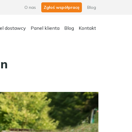
O nas
Zgłoś współpracę
Blog
el dostawcy
Panel klienta
Blog
Kontakt
in