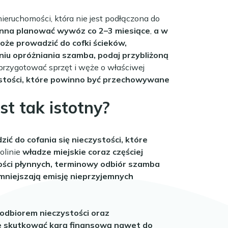
eruchomości, która nie jest podłączona do
inna planować wywóz co 2–3 miesiące
,
a w
e prowadzić do cofki ścieków,
iu opróżniania szamba, podaj przybliżoną
przygotować sprzęt i węże o właściwej
ystości, które powinno być przechowywane
t tak istotny?
 do cofania się nieczystości, które
olinie
władze miejskie coraz częściej
ości płynnych, terminowy odbiór szamba
zmniejszają emisję nieprzyjemnych
 odbiorem nieczystości oraz
e skutkować karą finansową nawet do