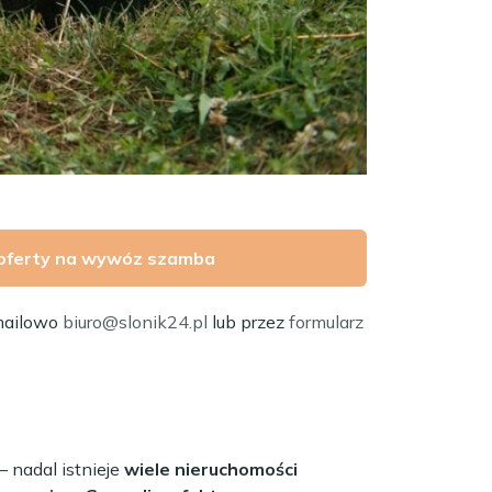
oferty na wywóz szamba
mailowo
biuro@slonik24.pl
lub przez
formularz
– nadal istnieje
wiele nieruchomości