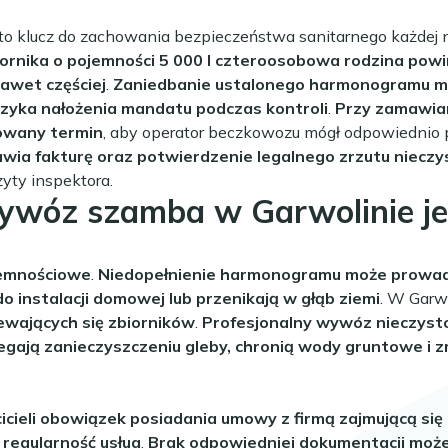
o klucz do zachowania bezpieczeństwa sanitarnego każdej ni
ornika o pojemności 5 000 l czteroosobowa rodzina pow
awet częściej
.
Zaniedbanie ustalonego harmonogramu moż
ryzyka nałożenia mandatu podczas kontroli
.
Przy zamawian
erowany termin
, aby operator beczkowozu mógł odpowiednio 
awia fakturę oraz potwierdzenie legalnego zrzutu niecz
ty inspektora.
ywóz szamba w Garwolinie jes
jemnościowe
.
Niedopełnienie harmonogramu może prowadzić
do instalacji domowej lub przenikają w głąb ziemi
. W Garw
ewających się zbiorników
.
Profesjonalny wywóz nieczyst
iegają zanieczyszczeniu gleby, chronią wody gruntowe i 
icieli obowiązek posiadania umowy z firmą zajmującą się
regularność usług
.
Brak odpowiedniej dokumentacji moż