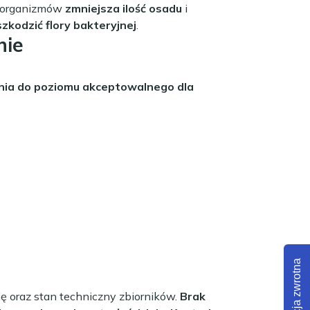
kroorganizmów
zmniejsza ilość osadu
i
szkodzić flory bakteryjnej
.
nie
nia do poziomu akceptowalnego dla
Informacja zwrotna
 oraz stan techniczny zbiorników.
Brak