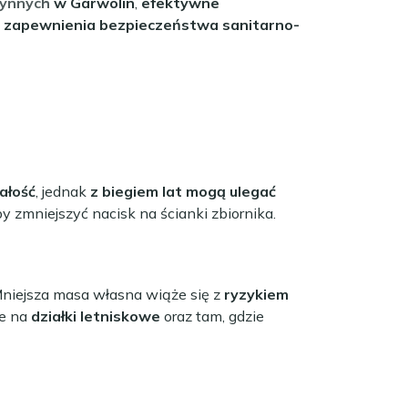
łynnych
w Garwolin
,
efektywne
a
zapewnienia bezpieczeństwa sanitarno-
ałość
, jednak
z biegiem lat mogą ulegać
by zmniejszyć nacisk na ścianki zbiornika.
Mniejsza masa własna wiąże się z
ryzykiem
ne na
działki letniskowe
oraz tam, gdzie