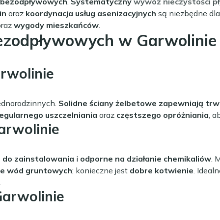
w bezodpływowych
.
Systematyczny
wywóz nieczystości p
in
oraz
koordynacja usług asenizacyjnych
są niezbędne dl
raz
wygody mieszkańców
.
bezodpływowych w Garwolinie
wolinie
ednorodzinnych.
Solidne ściany żelbetowe zapewniają trw
egularnego uszczelniania
oraz
częstszego opróżniania
, a
rwolinie
 do zainstalowania
i
odporne na działanie chemikaliów
. 
ie wód gruntowych
; konieczne jest
dobre kotwienie
. Ideal
.
arwolinie