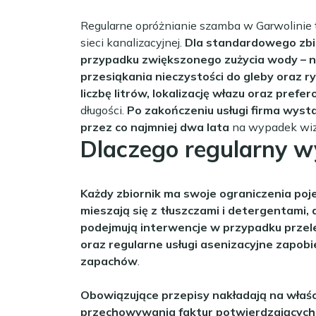
Regularne opróżnianie szamba w Garwolinie t
sieci kanalizacyjnej.
Dla standardowego zbi
przypadku zwiększonego zużycia wody – n
przesiąkania nieczystości do gleby oraz 
liczbę litrów, lokalizację włazu oraz pref
długości.
Po zakończeniu usługi firma wyst
przez co najmniej dwa lata
na wypadek wizy
Dlaczego regularny w
Każdy zbiornik ma swoje ograniczenia po
mieszają się z tłuszczami i detergentami, 
podejmują interwencje w przypadku przel
oraz regularne usługi asenizacyjne zapob
zapachów
.
Obowiązujące przepisy nakładają na właśc
przechowywania faktur potwierdzających 