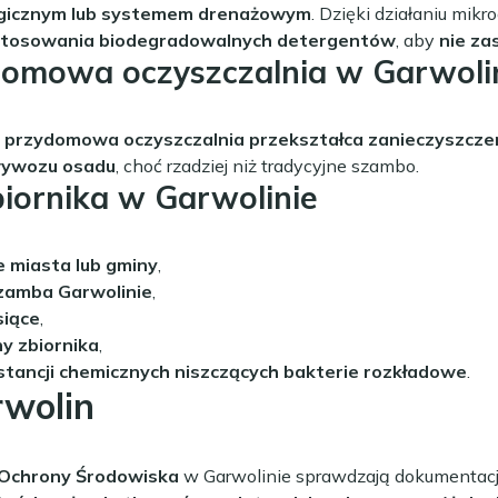
ologicznym lub systemem drenażowym
. Dzięki działaniu mi
stosowania biodegradowalnych detergentów
, aby
nie za
domowa oczyszczalnia w Garwoli
a
przydomowa oczyszczalnia przekształca zanieczyszcze
wywozu osadu
, choć rzadziej niż tradycyjne szambo.
biornika w Garwolinie
e miasta lub gminy
,
zamba Garwolinie
,
siące
,
ny zbiornika
,
stancji chemicznych niszczących bakterie rozkładowe
.
rwolin
 Ochrony Środowiska
w Garwolinie sprawdzają dokumentację