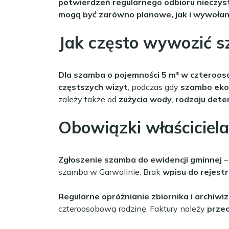
potwierdzeń regularnego odbioru nieczys
mogą być zarówno planowe, jak i wywoła
Jak często wywozić 
Dla szamba o pojemności 5 m³ w czterooso
częstszych wizyt
, podczas gdy
szambo ekol
zależy także od
zużycia wody
,
rodzaju det
Obowiązki właściciel
Zgłoszenie szamba do ewidencji gminnej
–
szamba w Garwolinie. Brak
wpisu do rejestr
Regularne opróżnianie zbiornika i archiwi
czteroosobową rodzinę. Faktury należy
przec