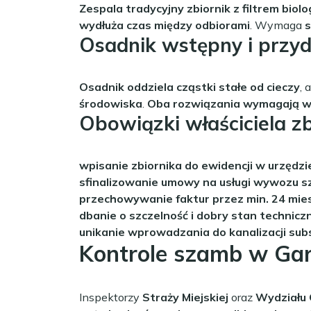
Zespala tradycyjny zbiornik z filtrem bi
wydłuża czas między odbiorami
. Wymaga
Osadnik wstępny i przy
Osadnik oddziela cząstki stałe od cieczy
, 
środowiska
.
Oba rozwiązania wymagają 
Obowiązki właściciela z
wpisanie zbiornika do ewidencji w urzędzi
sfinalizowanie umowy na usługi wywozu s
przechowywanie faktur przez min. 24 mie
dbanie o szczelność i dobry stan technicz
unikanie wprowadzania do kanalizacji sub
Kontrole szamb w Ga
Inspektorzy
Straży Miejskiej
oraz
Wydziału