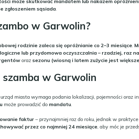
tości może skutkować mandatem lub nakazem opróżnieni
ne zgłoszeniem sąsiada
.
szambo w Garwolin?
bowej rodzinie zaleca się opróżnianie co 2–3 miesiące
.
M
ogiczne lub przydomowa oczyszczalnia – rzadziej, raz na
ergentów
oraz
sezonu (wiosną i latem zużycie jest większe
a szamba w Garwolin
 urząd miasta wymaga podania lokalizacji, pojemności oraz in
u
może prowadzić do
mandatu
.
zowanie faktur
– przynajmniej raz do roku, jednak w praktyc
howywać przez co najmniej 24 miesiące
, aby móc je przed