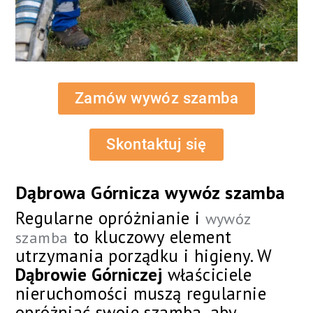
Zamów wywóz szamba
Skontaktuj się
Dąbrowa Górnicza wywóz szamba
Regularne opróżnianie i
wywóz
to kluczowy element
szamba
utrzymania porządku i higieny. W
Dąbrowie Górniczej
właściciele
nieruchomości muszą regularnie
opróżniać swoje szamba, aby