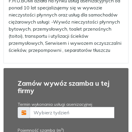
F.H.U.BOMI działa na rynku usług asenizacyjnych od
ponad 10 lat specjalizujemy się w wywozie
nieczystości płynnych oraz usług dla samochodów
ciężarowych usługi: -Wywóz nieczystości płynnych
bytowych, przemysłowych, toalet przenośnych
(toitoi), transportu i utylizacji ścieków
przemysłowych, Serwisem i wywozem oczyszczalni
ścieków, przepompowni , separatorów tłuszczu
Zamów wywóz szamba u tej
firmy
Termin wykonania usługi asenizacyjnej
3
Pojemność szamba (m
)