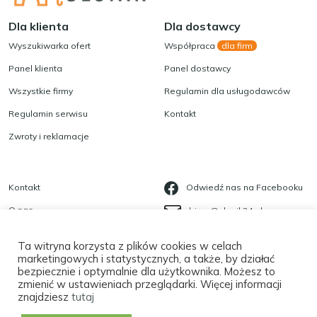
Dla klienta
Dla dostawcy
Wyszukiwarka ofert
Współpraca
dla firm
Panel klienta
Panel dostawcy
Wszystkie firmy
Regulamin dla usługodawców
Regulamin serwisu
Kontakt
Zwroty i reklamacje
Kontakt
Odwiedź nas na Facebooku
O nas
biuro@slonik24.pl
Blog
535 623 568
Ta witryna korzysta z plików cookies w celach
Polityka prywatności
marketingowych i statystycznych, a także, by działać
bezpiecznie i optymalnie dla użytkownika. Możesz to
Płatności
zmienić w ustawieniach przeglądarki. Więcej informacji
znajdziesz
tutaj