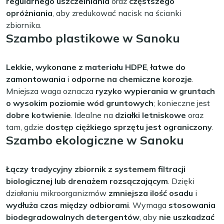
regularnego uszczelniania
oraz
częstszego
opróżniania
, aby zredukować nacisk na ścianki
zbiornika.
Szambo plastikowe w Sanoku
Lekkie, wykonane z materiału HDPE
,
łatwe do
zamontowania
i
odporne na chemiczne korozje
.
Mniejsza waga oznacza
ryzyko wypierania w gruntach
o wysokim poziomie wód gruntowych
; konieczne jest
dobre kotwienie
. Idealne na
działki letniskowe
oraz
tam, gdzie
dostęp ciężkiego sprzętu jest ograniczony
.
Szambo ekologiczne w Sanoku
Łączy tradycyjny zbiornik z systemem filtracji
biologicznej lub drenażem rozsączającym
. Dzięki
działaniu mikroorganizmów
zmniejsza ilość osadu
i
wydłuża czas między odbiorami
. Wymaga
stosowania
biodegradowalnych detergentów
, aby
nie uszkadzać