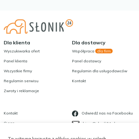
Dla klienta
Dla dostawcy
Wyszukiwarka ofert
Współpraca
dla firm
Panel klienta
Panel dostawcy
Wszystkie firmy
Regulamin dla usługodawców
Regulamin serwisu
Kontakt
Zwroty i reklamacje
Kontakt
Odwiedź nas na Facebooku
O nas
biuro@slonik24.pl
Blog
535 623 568
Ta witryna korzysta z plików cookies w celach