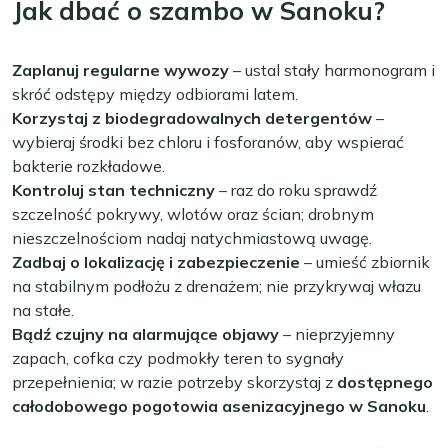
Jak dbać o szambo w Sanoku?
Zaplanuj regularne wywozy
– ustal stały harmonogram i
skróć odstępy między odbiorami latem.
Korzystaj z biodegradowalnych detergentów
–
wybieraj środki bez chloru i fosforanów, aby wspierać
bakterie rozkładowe.
Kontroluj stan techniczny
– raz do roku sprawdź
szczelność pokrywy, wlotów oraz ścian; drobnym
nieszczelnościom nadaj natychmiastową uwagę.
Zadbaj o lokalizację i zabezpieczenie
– umieść zbiornik
na stabilnym podłożu z drenażem; nie przykrywaj włazu
na stałe.
Bądź czujny na alarmujące objawy
– nieprzyjemny
zapach, cofka czy podmokły teren to sygnały
przepełnienia; w razie potrzeby skorzystaj z
dostępnego
całodobowego pogotowia asenizacyjnego w Sanoku
.