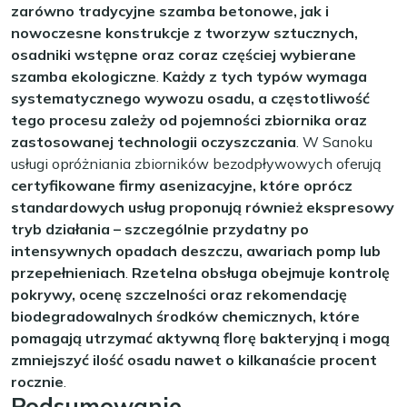
zarówno tradycyjne szamba betonowe, jak i
nowoczesne konstrukcje z tworzyw sztucznych,
osadniki wstępne oraz coraz częściej wybierane
szamba ekologiczne
.
Każdy z tych typów wymaga
systematycznego wywozu osadu, a częstotliwość
tego procesu zależy od pojemności zbiornika oraz
zastosowanej technologii oczyszczania
. W Sanoku
usługi opróżniania zbiorników bezodpływowych oferują
certyfikowane firmy asenizacyjne, które oprócz
standardowych usług proponują również ekspresowy
tryb działania – szczególnie przydatny po
intensywnych opadach deszczu, awariach pomp lub
przepełnieniach
.
Rzetelna obsługa obejmuje kontrolę
pokrywy, ocenę szczelności oraz rekomendację
biodegradowalnych środków chemicznych, które
pomagają utrzymać aktywną florę bakteryjną i mogą
zmniejszyć ilość osadu nawet o kilkanaście procent
rocznie
.
Podsumowanie