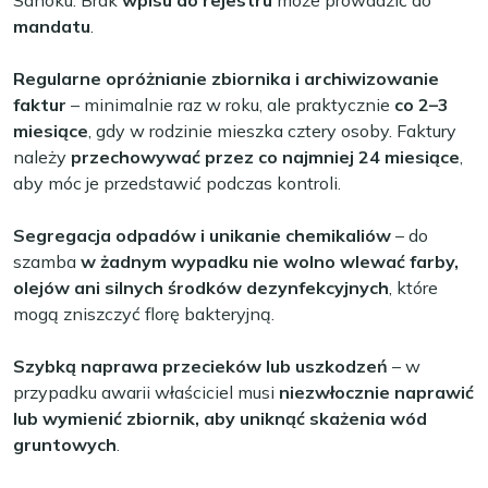
Sanoku. Brak
wpisu do rejestru
może prowadzić do
mandatu
.
Regularne opróżnianie zbiornika i archiwizowanie
faktur
– minimalnie raz w roku, ale praktycznie
co 2–3
miesiące
, gdy w rodzinie mieszka cztery osoby. Faktury
należy
przechowywać przez co najmniej 24 miesiące
,
aby móc je przedstawić podczas kontroli.
Segregacja odpadów i unikanie chemikaliów
– do
szamba
w żadnym wypadku nie wolno wlewać farby,
olejów ani silnych środków dezynfekcyjnych
, które
mogą zniszczyć florę bakteryjną.
Szybką naprawa przecieków lub uszkodzeń
– w
przypadku awarii właściciel musi
niezwłocznie naprawić
lub wymienić zbiornik, aby uniknąć skażenia wód
gruntowych
.