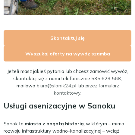
Skontaktuj się
Wyszukaj oferty na wywóz szamba
Jeżeli masz jakieś pytania lub chcesz zamówić wywóz,
skontaktuj się z nami telefonicznie
535 623 568
,
mailowo
biuro@slonik24.pl
lub przez
formularz
kontaktowy
.
Usługi asenizacyjne w Sanoku
Sanok to
miasto z bogatą historią
, w którym – mimo
rozwoju infrastruktury wodno-kanalizacyjnej – wciąż