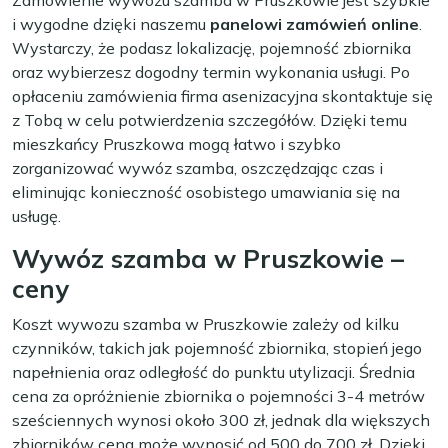
Zamówienie wywozu szamba w Pruszkowie jest szybkie
i wygodne dzięki naszemu
panelowi zamówień online
.
Wystarczy, że podasz lokalizację, pojemność zbiornika
oraz wybierzesz dogodny termin wykonania usługi. Po
opłaceniu zamówienia firma asenizacyjna skontaktuje się
z Tobą w celu potwierdzenia szczegółów. Dzięki temu
mieszkańcy Pruszkowa mogą łatwo i szybko
zorganizować wywóz szamba, oszczędzając czas i
eliminując konieczność osobistego umawiania się na
usługę.
Wywóz szamba w Pruszkowie –
ceny
Koszt wywozu szamba w Pruszkowie zależy od kilku
czynników, takich jak pojemność zbiornika, stopień jego
napełnienia oraz odległość do punktu utylizacji. Średnia
cena za opróżnienie zbiornika o pojemności 3-4 metrów
sześciennych wynosi około 300 zł, jednak dla większych
zbiorników cena może wynosić od 500 do 700 zł. Dzięki