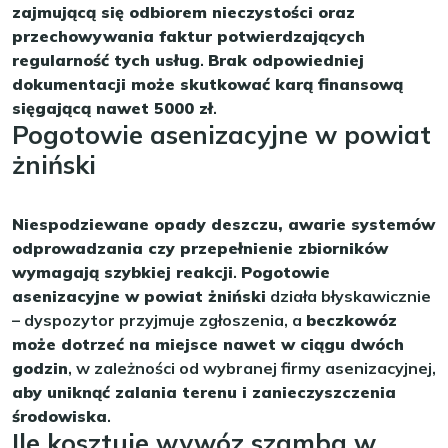
zajmującą się odbiorem nieczystości oraz
przechowywania faktur potwierdzających
regularność tych usług
.
Brak odpowiedniej
dokumentacji może skutkować karą finansową
sięgającą nawet 5000 zł
.
Pogotowie asenizacyjne w powiat
żniński
Niespodziewane opady deszczu, awarie systemów
odprowadzania czy przepełnienie zbiorników
wymagają szybkiej reakcji
.
Pogotowie
asenizacyjne w powiat żniński
działa błyskawicznie
– dyspozytor przyjmuje zgłoszenia, a
beczkowóz
może dotrzeć na miejsce nawet w ciągu dwóch
godzin
, w zależności od wybranej firmy asenizacyjnej,
aby uniknąć zalania terenu i zanieczyszczenia
środowiska
.
Ile kosztuje wywóz szamba w