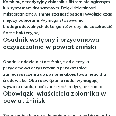
Kombinuje tradycyjny zbiornik z filtrem biologicznym
lub systemem drenażowym
. Dzięki działalności
mikroorganizmów
zmniejsza ilość osadu
i
wydłuża czas
między odbiorami
. Wymaga
stosowania
biodegradowalnych detergentów
, aby
nie zaszkodzić
florze bakteryjnej
.
Osadnik wstępny i przydomowa
oczyszczalnia w powiat żniński
Osadnik oddziela stałe frakcje od cieczy
, a
przydomowa oczyszczalnia przekształca
zanieczyszczenia do poziomu akceptowalnego dla
środowiska
.
Oba rozwiązania nadal wymagają
wywozu osadu
, choć rzadziej niż tradycyjne szambo.
Obowiązki właściciela zbiornika w
powiat żniński
Zgłoszenie zbiornika do ewidencji w urzędzie miasta