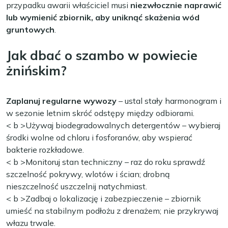
przypadku awarii właściciel musi
niezwłocznie naprawić
lub wymienić zbiornik, aby uniknąć skażenia wód
gruntowych
.
Jak dbać o szambo w powiecie
żnińskim?
Zaplanuj regularne wywozy
– ustal stały harmonogram i
w sezonie letnim skróć odstępy między odbiorami.
< b >Używaj biodegradowalnych detergentów
– wybieraj
środki wolne od chloru i fosforanów, aby wspierać
bakterie rozkładowe.
< b >Monitoruj stan techniczny
– raz do roku sprawdź
szczelność pokrywy, wlotów i ścian; drobną
nieszczelność uszczelnij natychmiast.
< b >Zadbaj o lokalizację i zabezpieczenie
– zbiornik
umieść na stabilnym podłożu z drenażem; nie przykrywaj
włazu trwale.