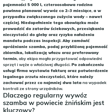
pojemności 5 000 l, czteroosobowa rodzina
powinna planować wywóz co 2–3 miesiące
,
a w
przypadku zwiększonego zużycia wody – nawet
częściej
.
Niedopełnienie tego obowiązku może
prowadzić do zatorów ściekowych, przesiąkania
nieczystości do gleby oraz ryzyka nałożenia
mandatu podczas inspekcji
.
Aby zamówić
opróżnianie szamba, podaj przybliżoną pojemność
zbiornika, lokalizację włazu oraz preferowany
termin
, aby ekipa mogła przygotować odpowiedni
sprzęt i węże o właściwej długości.
Po zakończeniu
usługi firma wystawia fakturę oraz potwierdzenie
legalnego zrzutu nieczystości, które należy
zachować przez co najmniej dwa lata
na wypadek
kontroli ze strony urzędników.
Dlaczego regularny wywóz
szamba w powiecie żnińskim jest
kluczowy?