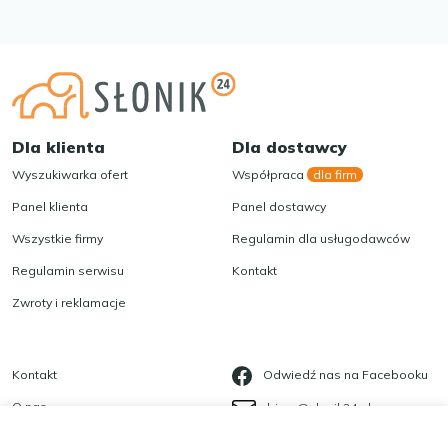
Dla klienta
Dla dostawcy
Wyszukiwarka ofert
Współpraca
dla firm
Panel klienta
Panel dostawcy
Wszystkie firmy
Regulamin dla usługodawców
Regulamin serwisu
Kontakt
Zwroty i reklamacje
Kontakt
Odwiedź nas na Facebooku
O nas
biuro@slonik24.pl
Blog
535 623 568