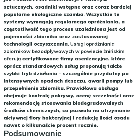
sztucznych, osadniki wstępne oraz coraz bardziej
popularne ekologiczne szamba
.
Wszystkie te
systemy wymagają regularnego opróżniania, a
częstotliwość tego procesu uzależniona jest od
pojemności zbiornika oraz zastosowanej
technologii oczyszczania
. Usługi opróżniania
zbiorników bezodpływowych w powiecie żnińskim
oferują
certyfikowane firmy asenizacyjne, które
oprócz standardowych usług proponują także
szybki tryb działania – szczególnie przydatny po
intensywnych opadach deszczu, awarii pompy lub
przepełnieniu zbiornika
.
Prawidłowa obsługa
obejmuje kontrolę pokrywy, ocenę szczelności oraz
rekomendację stosowania biodegradowalnych
środków chemicznych, co pozwala na utrzymanie
aktywnej flory bakteryjnej i redukcję ilości osadu
nawet o kilkanaście procent rocznie
.
Podsumowanie