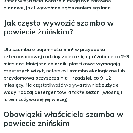
koszt właściciela
.
Kontrole mogą być zarówno
planowe, jak i wywołane zgłoszeniem sąsiada
.
Jak często wywozić szambo w
powiecie żnińskim?
Dla szamba o pojemności 5 m³ w przypadku
czteroosobowej rodziny zaleca się opróżnianie co 2–3
miesiące
.
Mniejsze zbiorniki plastikowe wymagają
częstszych wizyt
, natomiast
szambo ekologiczne lub
przydomowa oczyszczalnia – rzadziej, co 9–12
miesięcy
. Na częstotliwość wpływa również
zużycie
wody
,
rodzaj detergentów
, a także
sezon (wiosną i
latem zużywa się jej więcej)
.
Obowiązki właściciela szamba w
powiecie żnińskim