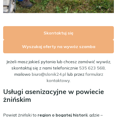
Skontaktuj się
Wyszukaj oferty na wywóz szamba
Jeżeli masz jakieś pytania lub chcesz zamówić wywóz,
skontaktuj się z nami telefonicznie
535 623 568
,
mailowo
biuro@slonik24.pl
lub przez
formularz
kontaktowy
.
Usługi asenizacyjne w powiecie
żnińskim
Powiat żniński to
region o bogatej historii
, gdzie –