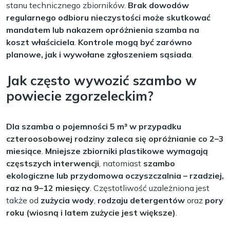
stanu technicznego zbiorników.
Brak dowodów
regularnego odbioru nieczystości może skutkować
mandatem lub nakazem opróżnienia szamba na
koszt właściciela
.
Kontrole mogą być zarówno
planowe, jak i wywołane zgłoszeniem sąsiada
.
Jak często wywozić szambo w
powiecie zgorzeleckim?
Dla szamba o pojemności 5 m³ w przypadku
czteroosobowej rodziny zaleca się opróżnianie co 2–3
miesiące
.
Mniejsze zbiorniki plastikowe wymagają
częstszych interwencji
, natomiast
szambo
ekologiczne lub przydomowa oczyszczalnia – rzadziej,
raz na 9–12 miesięcy
. Częstotliwość uzależniona jest
także od
zużycia wody
,
rodzaju detergentów
oraz
pory
roku (wiosną i latem zużycie jest większe)
.