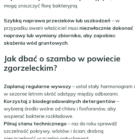
mogą zniszczyć florę bakteryjną.
Szybką naprawa przecieków lub uszkodzeń
– w
przypadku awarii właściciel musi
niezwłocznie dokonać
naprawy lub wymiany zbiornika, aby zapobiec
skażeniu wód gruntowych
.
Jak dbać o szambo w powiecie
zgorzeleckim?
Zaplanuj regularne wywozy
– ustal stały harmonogram i
w sezonie letnim skróć odstępy między odbiorami.
Korzystaj z biodegradowalnych detergentów
–
wybieraj środki wolne od chloru i fosforanów, aby
wspierać bakterie rozkładowe.
Pilnuj stanu technicznego
– raz do roku sprawdź
szczelność pokrywy, wlotów i ścian; drobną
nieszczelność uszczelnij natychmiast.