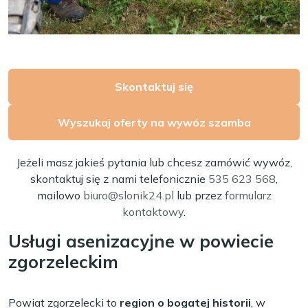
Skontaktuj się
Wyszukaj oferty na wywóz szamba
Jeżeli masz jakieś pytania lub chcesz zamówić wywóz,
skontaktuj się z nami telefonicznie
535 623 568
,
mailowo
biuro@slonik24.pl
lub przez
formularz
kontaktowy
.
Usługi asenizacyjne w powiecie
zgorzeleckim
Powiat zgorzelecki to
region o bogatej historii
, w