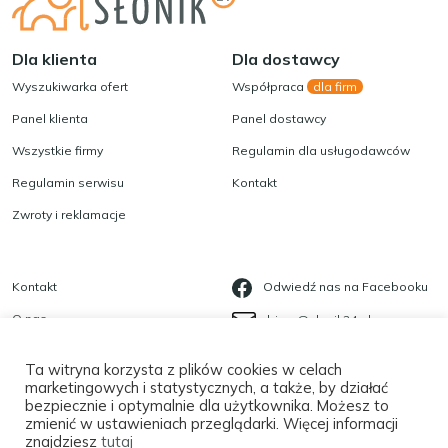
Dla klienta
Dla dostawcy
Wyszukiwarka ofert
Współpraca
dla firm
Panel klienta
Panel dostawcy
Wszystkie firmy
Regulamin dla usługodawców
Regulamin serwisu
Kontakt
Zwroty i reklamacje
Kontakt
Odwiedź nas na Facebooku
O nas
biuro@slonik24.pl
Blog
535 623 568
Ta witryna korzysta z plików cookies w celach
Polityka prywatności
marketingowych i statystycznych, a także, by działać
bezpiecznie i optymalnie dla użytkownika. Możesz to
Płatności
zmienić w ustawieniach przeglądarki. Więcej informacji
znajdziesz
tutaj