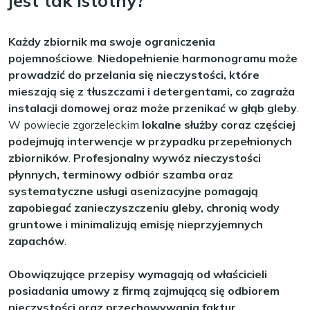
jest tak istotny?
Każdy zbiornik ma swoje ograniczenia
pojemnościowe
.
Niedopełnienie harmonogramu może
prowadzić do przelania się nieczystości, które
mieszają się z tłuszczami i detergentami, co zagraża
instalacji domowej oraz może przenikać w głąb gleby
.
W powiecie zgorzeleckim
lokalne służby coraz częściej
podejmują interwencje w przypadku przepełnionych
zbiorników
.
Profesjonalny wywóz nieczystości
płynnych, terminowy odbiór szamba oraz
systematyczne usługi asenizacyjne pomagają
zapobiegać zanieczyszczeniu gleby, chronią wody
gruntowe i minimalizują emisję nieprzyjemnych
zapachów
.
Obowiązujące przepisy wymagają od właścicieli
posiadania umowy z firmą zajmującą się odbiorem
nieczystości oraz przechowywania faktur