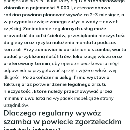
podłączona do sieci kanalizacyjnej.
Dla standardowego
zbiornika o pojemności 5 000 l, czteroosobowa
rodzina powinna planować wywóz co 2–3 miesiące
,
a
w przypadku zwiększonego zużycia wody – nawet
częściej
.
Zaniedbanie regularnych usług może
prowadzić do cofki ścieków, przesiąkania nieczystości
do gleby oraz ryzyka nałożenia mandatu podczas
kontroli
.
Przy zamawianiu opróżniania szamba, warto
podać przybliżoną ilość litrów, lokalizację włazu oraz
preferowany termin
, aby operator beczkowozu mógł
odpowiednio przygotować sprzęt i węże o właściwej
długości.
Po zakończeniu usługi firma wystawia
fakturę oraz potwierdzenie legalnego zrzutu
nieczystości, które należy przechowywać przez
minimum dwa lata
na wypadek inspekcji ze strony
urzędników.
Dlaczego regularny wywóz
szamba w powiecie zgorzeleckim