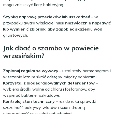
mogą zniszczyć florę bakteryjną.
Szybką naprawę przecieków lub uszkodzeń
– w
przypadku awarii właściciel musi
niezwłocznie naprawić
lub wymienić zbiornik, aby zapobiec skażeniu wód
gruntowych
.
Jak dbać o szambo w powiecie
wrzesińskim?
Zaplanuj regularne wywozy
– ustal stały harmonogram i
w sezonie letnim skróć odstępy między odbiorami.
Korzystaj z biodegradowalnych detergentów
–
wybieraj środki wolne od chloru i fosforanów, aby
wspierać bakterie rozkładowe.
Kontroluj stan techniczny
– raz do roku sprawdź
szczelność pokrywy, wlotów i ścian; drobną
nieszczelność uszczelnij natychmiast.