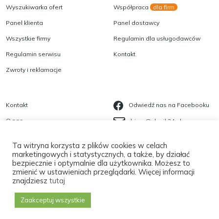
Wyszukiwarka ofert
Współpraca
dla firm
Panel klienta
Panel dostawcy
Wszystkie firmy
Regulamin dla usługodawców
Regulamin serwisu
Kontakt
Zwroty i reklamacje
Kontakt
Odwiedź nas na Facebooku
O nas
biuro@slonik24.pl
Blog
535 623 568
Ta witryna korzysta z plików cookies w celach
Polityka prywatności
marketingowych i statystycznych, a także, by działać
bezpiecznie i optymalnie dla użytkownika. Możesz to
Płatności
zmienić w ustawieniach przeglądarki. Więcej informacji
znajdziesz
tutaj
Zaakceptuj wszystkie
Copyright
©
2026 |
Tworzenie Stron Sektor 17