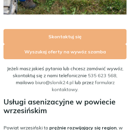
Skontaktuj się
Wyszukaj oferty na wywóz szamba
Jeżeli masz jakieś pytania lub chcesz zamówić wywóz,
skontaktuj się z nami telefonicznie
535 623 568
,
mailowo
biuro@slonik24.pl
lub przez
formularz
kontaktowy
.
Usługi asenizacyjne w powiecie
wrzesińskim
Powiat wrzesiński to
prężnie rozwijający się region
, w