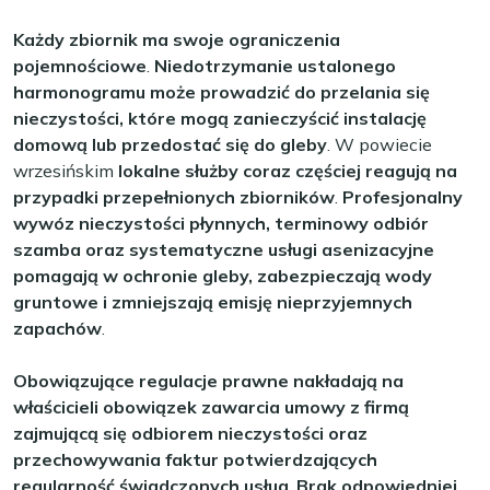
Każdy zbiornik ma swoje ograniczenia
pojemnościowe
.
Niedotrzymanie ustalonego
harmonogramu może prowadzić do przelania się
nieczystości, które mogą zanieczyścić instalację
domową lub przedostać się do gleby
. W powiecie
wrzesińskim
lokalne służby coraz częściej reagują na
przypadki przepełnionych zbiorników
.
Profesjonalny
wywóz nieczystości płynnych, terminowy odbiór
szamba oraz systematyczne usługi asenizacyjne
pomagają w ochronie gleby, zabezpieczają wody
gruntowe i zmniejszają emisję nieprzyjemnych
zapachów
.
Obowiązujące regulacje prawne nakładają na
właścicieli obowiązek zawarcia umowy z firmą
zajmującą się odbiorem nieczystości oraz
przechowywania faktur potwierdzających
regularność świadczonych usług
.
Brak odpowiedniej