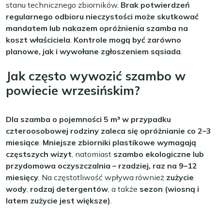
stanu technicznego zbiorników.
Brak potwierdzeń
regularnego odbioru nieczystości może skutkować
mandatem lub nakazem opróżnienia szamba na
koszt właściciela
.
Kontrole mogą być zarówno
planowe, jak i wywołane zgłoszeniem sąsiada
.
Jak często wywozić szambo w
powiecie wrzesińskim?
Dla szamba o pojemności 5 m³ w przypadku
czteroosobowej rodziny zaleca się opróżnianie co 2–3
miesiące
.
Mniejsze zbiorniki plastikowe wymagają
częstszych wizyt
, natomiast
szambo ekologiczne lub
przydomowa oczyszczalnia – rzadziej, raz na 9–12
miesięcy
. Na częstotliwość wpływa również
zużycie
wody
,
rodzaj detergentów
, a także
sezon (wiosną i
latem zużycie jest większe)
.