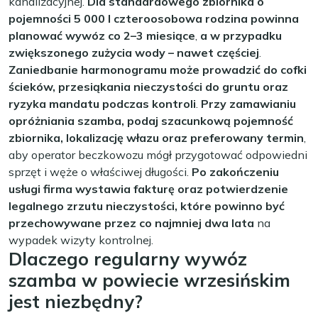
kanalizacyjnej.
Dla standardowego zbiornika o
pojemności 5 000 l czteroosobowa rodzina powinna
planować wywóz co 2–3 miesiące
,
a w przypadku
zwiększonego zużycia wody – nawet częściej
.
Zaniedbanie harmonogramu może prowadzić do cofki
ścieków, przesiąkania nieczystości do gruntu oraz
ryzyka mandatu podczas kontroli
.
Przy zamawianiu
opróżniania szamba, podaj szacunkową pojemność
zbiornika, lokalizację włazu oraz preferowany termin
,
aby operator beczkowozu mógł przygotować odpowiedni
sprzęt i węże o właściwej długości.
Po zakończeniu
usługi firma wystawia fakturę oraz potwierdzenie
legalnego zrzutu nieczystości, które powinno być
przechowywane przez co najmniej dwa lata
na
wypadek wizyty kontrolnej.
Dlaczego regularny wywóz
szamba w powiecie wrzesińskim
jest niezbędny?