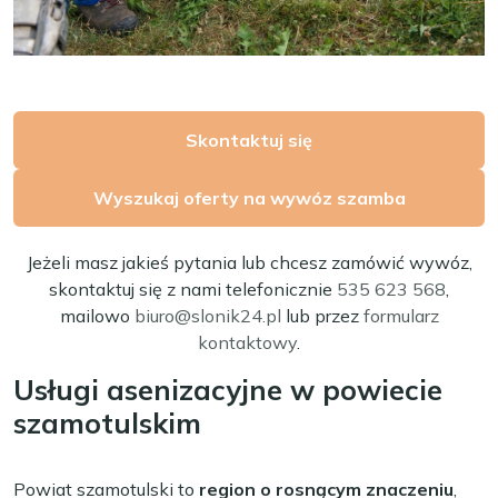
Skontaktuj się
Wyszukaj oferty na wywóz szamba
Jeżeli masz jakieś pytania lub chcesz zamówić wywóz,
skontaktuj się z nami telefonicznie
535 623 568
,
mailowo
biuro@slonik24.pl
lub przez
formularz
kontaktowy
.
Usługi asenizacyjne w powiecie
szamotulskim
Powiat szamotulski to
region o rosnącym znaczeniu
,