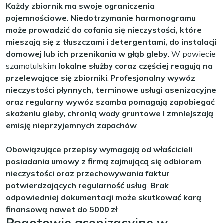
Każdy zbiornik ma swoje ograniczenia
pojemnościowe
.
Niedotrzymanie harmonogramu
może prowadzić do cofania się nieczystości, które
mieszają się z tłuszczami i detergentami, do instalacji
domowej lub ich przenikania w głąb gleby
. W powiecie
szamotulskim
lokalne służby coraz częściej reagują na
przelewające się zbiorniki
.
Profesjonalny wywóz
nieczystości płynnych, terminowe usługi asenizacyjne
oraz regularny wywóz szamba pomagają zapobiegać
skażeniu gleby, chronią wody gruntowe i zmniejszają
emisję nieprzyjemnych zapachów
.
Obowiązujące przepisy wymagają od właścicieli
posiadania umowy z firmą zajmującą się odbiorem
nieczystości oraz przechowywania faktur
potwierdzających regularność usług
.
Brak
odpowiedniej dokumentacji może skutkować karą
finansową nawet do 5000 zł
.
Pogotowie asenizacyjne w