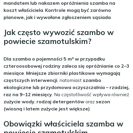
mandatem lub nakazem opróżnienia szamba na
koszt właściciela
.
Kontrole mogą być zarówno
planowe, jak i wywołane zgłoszeniem sąsiada
.
Jak często wywozić szambo w
powiecie szamotulskim?
Dla szamba o pojemności 5 m³ w przypadku
czteroosobowej rodziny zaleca się opróżnianie co 2–3
miesiące
.
Mniejsze zbiorniki plastikowe wymagają
częstszych interwencji
, natomiast
szambo
ekologiczne lub przydomowa oczyszczalnia – rzadziej,
raz na 9–12 miesięcy
. Na częstotliwość wpływa również
zużycie wody
,
rodzaj detergentów
oraz
sezon
(wiosną i latem zużycie jest większe)
.
Obowiązki właściciela szamba w
powiecie szamotulskim