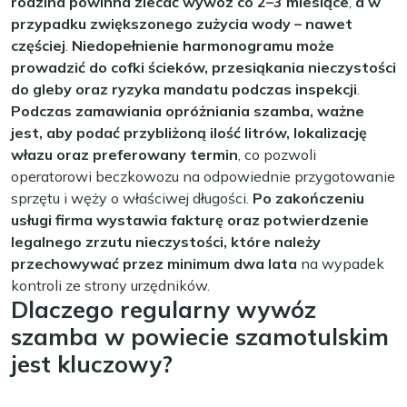
rodzina powinna zlecać wywóz co 2–3 miesiące
,
a w
przypadku zwiększonego zużycia wody – nawet
częściej
.
Niedopełnienie harmonogramu może
prowadzić do cofki ścieków, przesiąkania nieczystości
do gleby oraz ryzyka mandatu podczas inspekcji
.
Podczas zamawiania opróżniania szamba, ważne
jest, aby podać przybliżoną ilość litrów, lokalizację
włazu oraz preferowany termin
, co pozwoli
operatorowi beczkowozu na odpowiednie przygotowanie
sprzętu i węży o właściwej długości.
Po zakończeniu
usługi firma wystawia fakturę oraz potwierdzenie
legalnego zrzutu nieczystości, które należy
przechowywać przez minimum dwa lata
na wypadek
kontroli ze strony urzędników.
Dlaczego regularny wywóz
szamba w powiecie szamotulskim
jest kluczowy?