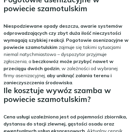
powiecie szamotulskim
Niespodziewane opady deszczu, awarie systemów
odprowadzających czy zbyt duża ilość nieczystości
wymagają szybkiej reakcji
.
Pogotowie asenizacyjne w
powiecie szamotulskim
zajmuje się takimi sytuacjami
niemal natychmiastowo – dyspozytor przyjmuje
zgłoszenia, a
beczkowóz może przybyć nawet w
przeciągu dwóch godzin
, w zależności od wybranej
firmy asenizacyjnej,
aby uniknąć zalania terenu i
zanieczyszczenia środowiska
.
Ile kosztuje wywóz szamba w
powiecie szamotulskim?
Cena usługi uzależniona jest od pojemności zbiornika,
dystansu do stacji zlewnej, gęstości osadu oraz
ewentualnych usług ekspresowych
. Aktualny cennik