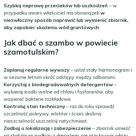
Szybką naprawę przecieków lub uszkodzeń
– w
przypadku awarii właściciel ma obowiązek
w
niezwłoczny sposób naprawić lub wymienić zbiornik,
aby zapobiec skażeniu wód gruntowych
.
Jak dbać o szambo w powiecie
szamotulskim?
Zaplanuj regularne wywozy
– ustal stały harmonogram i
w sezonie letnim skróć odstępy między odbiorami.
Korzystaj z biodegradowalnych detergentów
–
wybieraj środki wolne od chloru i fosforanów, aby
wspierać bakterie rozkładowe.
Kontroluj stan techniczny
– raz do roku sprawdź
szczelność pokrywy, wlotów i ścian; drobną
nieszczelność uszczelnij natychmiast.
Zadbaj o lokalizację i zabezpieczenie
– zbiornik umieść
na stabilnym podłożu z drenażem; nie przykrywaj włazu