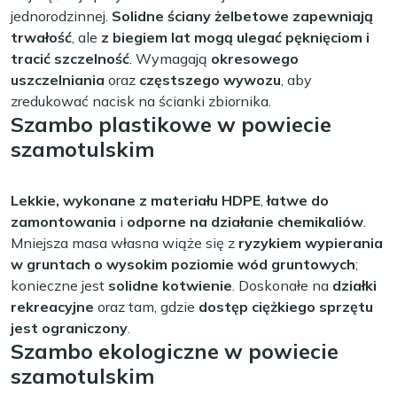
jednorodzinnej.
Solidne ściany żelbetowe zapewniają
trwałość
, ale
z biegiem lat mogą ulegać pęknięciom i
tracić szczelność
. Wymagają
okresowego
uszczelniania
oraz
częstszego wywozu
, aby
zredukować nacisk na ścianki zbiornika.
Szambo plastikowe w powiecie
szamotulskim
Lekkie, wykonane z materiału HDPE
,
łatwe do
zamontowania
i
odporne na działanie chemikaliów
.
Mniejsza masa własna wiąże się z
ryzykiem wypierania
w gruntach o wysokim poziomie wód gruntowych
;
konieczne jest
solidne kotwienie
. Doskonałe na
działki
rekreacyjne
oraz tam, gdzie
dostęp ciężkiego sprzętu
jest ograniczony
.
Szambo ekologiczne w powiecie
szamotulskim