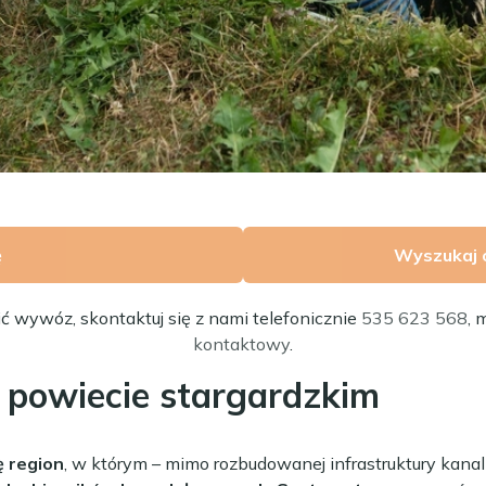
ę
Wyszukaj 
ić wywóz, skontaktuj się z nami telefonicznie
535 623 568
, 
kontaktowy
.
w powiecie stargardzkim
ę region
, w którym – mimo rozbudowanej infrastruktury kanali