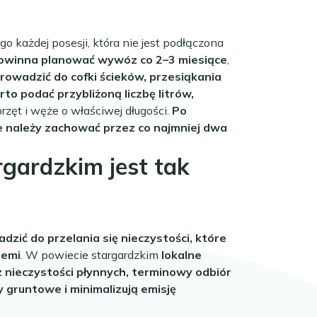
 każdej posesji, która nie jest podłączona
powinna planować wywóz co 2–3 miesiące
,
owadzić do cofki ścieków, przesiąkania
o podać przybliżoną liczbę litrów,
zęt i węże o właściwej długości.
Po
re należy zachować przez co najmniej dwa
gardzkim jest tak
ić do przelania się nieczystości, które
iemi
. W powiecie stargardzkim
lokalne
 nieczystości płynnych, terminowy odbiór
 gruntowe i minimalizują emisję