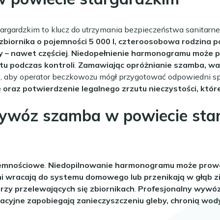
rgardzkim to klucz do utrzymania bezpieczeństwa sanitarnego
biornika o pojemności 5 000 l, czteroosobowa rodzina 
 – nawet częściej
.
Niedopełnienie harmonogramu może pr
tu podczas kontroli
.
Zamawiając opróżnianie szamba, wart
n
, aby operator beczkowozu mógł przygotować odpowiedni spr
ę oraz potwierdzenie legalnego zrzutu nieczystości, któ
ywóz szamba w powiecie star
jemnościowe
.
Niedopilnowanie harmonogramu może prowadz
i wracają do systemu domowego lub przenikają w głąb z
przy przelewających się zbiornikach
.
Profesjonalny wywóz
cyjne zapobiegają zanieczyszczeniu gleby, chronią wody