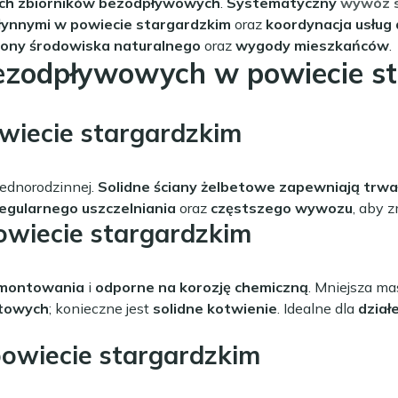
ych zbiorników bezodpływowych
.
Systematyczny
wywóz 
łynnymi w powiecie stargardzkim
oraz
koordynacja usług
ony środowiska naturalnego
oraz
wygody mieszkańców
.
bezodpływowych w powiecie s
iecie stargardzkim
jednorodzinnej.
Solidne ściany żelbetowe zapewniają trwa
egularnego uszczelniania
oraz
częstszego wywozu
, aby z
wiecie stargardzkim
amontowania
i
odporne na korozję chemiczną
. Mniejsza ma
ntowych
; konieczne jest
solidne kotwienie
. Idealne dla
dział
owiecie stargardzkim