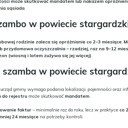
tości może skutkować mandatem lub nakazem opróżnieni
nia sąsiada
.
zambo w powiecie stargardzk
bowej rodzinie zaleca się opróżnianie co 2–3 miesiące
.
M
b przydomowa oczyszczalnia – rzadziej, raz na 9–12 mies
zon (wiosną i latem zużywa się jej więcej)
.
a szamba w powiecie stargar
 urząd gminy wymaga podania lokalizacji, pojemności oraz inf
 do rejestru
może skutkować
mandatem
.
zowanie faktur
– minimalnie raz do roku, lecz w praktyce
co 
niej 24 miesiące
na potrzeby kontroli.