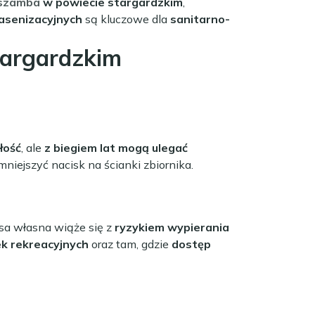
szamba
w powiecie stargardzkim
,
 asenizacyjnych
są kluczowe dla
sanitarno-
targardzkim
łość
, ale
z biegiem lat mogą ulegać
mniejszyć nacisk na ścianki zbiornika.
sa własna wiąże się z
ryzykiem wypierania
ek rekreacyjnych
oraz tam, gdzie
dostęp