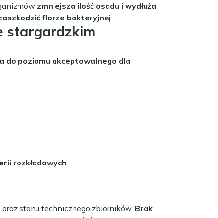
organizmów
zmniejsza ilość osadu
i
wydłuża
zaszkodzić florze bakteryjnej
.
e stargardzkim
a do poziomu akceptowalnego dla
erii rozkładowych
.
oraz stanu technicznego zbiorników.
Brak