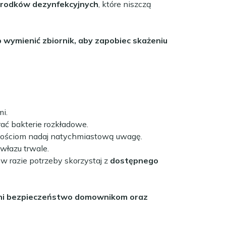
 środków dezynfekcyjnych
, które niszczą
 wymienić zbiornik, aby zapobiec skażeniu
i.
rać bakterie rozkładowe.
lnościom nadaj natychmiastową uwagę.
włazu trwale.
w razie potrzeby skorzystaj z
dostępnego
ewni bezpieczeństwo domownikom oraz