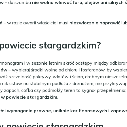
ów
– do szamba
nie wolno wlewać farb, olejów ani silnych
eń
– w razie awarii właściciel musi
niezwłocznie naprawić lub
powiecie stargardzkim?
armonogram i w sezonie letnim skróć odstępy między odbioram
tów
– wybieraj środki wolne od chloru i fosforanów, by wspie
awdź szczelność pokrywy, wlotów i ścian; drobnym nieszcze
rnik ustaw na stabilnym podłożu z drenażem; nie przykrywaj 
 zapach, cofka czy podmokły teren to sygnał przepełnienia; 
w powiecie stargardzkim
.
spełni wymagania prawne, uniknie kar finansowych i zap
 powiecie stargardzkim