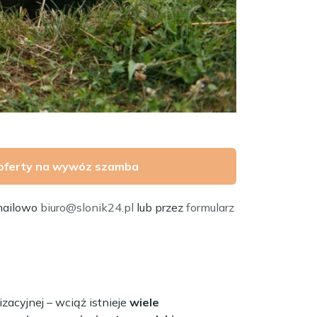
oferty na wywóz szamba
mailowo
biuro@slonik24.pl
lub przez
formularz
zacyjnej – wciąż istnieje
wiele