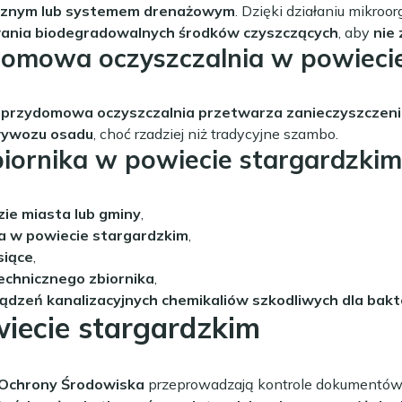
ogicznym lub systemem drenażowym
. Dzięki działaniu mikro
ania biodegradowalnych środków czyszczących
, aby
nie 
domowa oczyszczalnia w powieci
a
przydomowa oczyszczalnia przetwarza zanieczyszczeni
wywozu osadu
, choć rzadziej niż tradycyjne szambo.
biornika w powiecie stargardzkim
zie miasta lub gminy
,
 w powiecie stargardzkim
,
siące
,
echnicznego zbiornika
,
dzeń kanalizacyjnych chemikaliów szkodliwych dla bakt
iecie stargardzkim
 Ochrony Środowiska
przeprowadzają kontrole dokumentów 