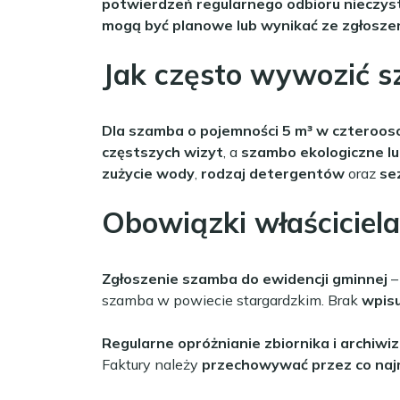
potwierdzeń regularnego odbioru nieczys
mogą być planowe lub wynikać ze zgłosze
Jak często wywozić s
Dla szamba o pojemności 5 m³ w czterooso
częstszych wizyt
, a
szambo ekologiczne lu
zużycie wody
,
rodzaj detergentów
oraz
se
Obowiązki właściciel
Zgłoszenie szamba do ewidencji gminnej
–
szamba w powiecie stargardzkim. Brak
wpisu
Regularne opróżnianie zbiornika i archiwi
Faktury należy
przechowywać przez co najm