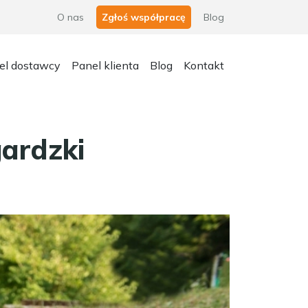
O nas
Zgłoś współpracę
Blog
el dostawcy
Panel klienta
Blog
Kontakt
ardzki