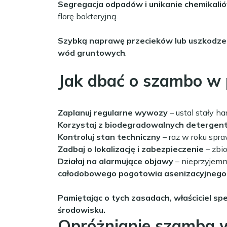
Segregacja odpadów i unikanie chemikali
florę bakteryjną.
Szybką naprawę przecieków lub uszkodz
wód gruntowych
.
Jak dbać o szambo w 
Zaplanuj regularne wywozy
– ustal stały h
Korzystaj z biodegradowalnych detergen
Kontroluj stan techniczny
– raz w roku spr
Zadbaj o lokalizację i zabezpieczenie
– zbio
Działaj na alarmujące objawy
– nieprzyjemny
całodobowego pogotowia asenizacyjnego 
Pamiętając o tych zasadach, właściciel 
środowisku.
Opróżnianie szamba w