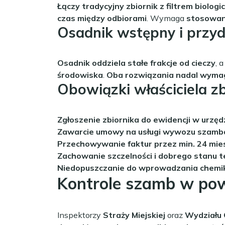
Łączy tradycyjny zbiornik z filtrem biol
czas między odbiorami
. Wymaga
stosowan
Osadnik wstępny i przy
Osadnik oddziela stałe frakcje od cieczy
, 
środowiska
.
Oba rozwiązania nadal wyma
Obowiązki właściciela z
Zgłoszenie zbiornika do ewidencji w urzęd
Zawarcie umowy na usługi wywozu szamba
Przechowywanie faktur przez min. 24 mie
Zachowanie szczelności i dobrego stanu t
Niedopuszczanie do wprowadzania chemik
Kontrole szamb w pow
Inspektorzy
Straży Miejskiej
oraz
Wydziału