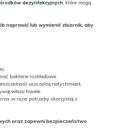
h środków dezynfekcyjnych
, które mogą
b naprawić lub wymienić zbiornik, aby
i.
erać bakterie rozkładowe.
eszczelność uszczelnij natychmiast.
ywaj włazu trwale.
nia; w razie potrzeby skorzystaj z
sowych oraz zapewni bezpieczeństwo