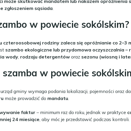
ci może skutkować mandatem lub nakazem opróżnienia s
ne zgłoszeniem sąsiada
.
zambo w powiecie sokólskim?
 czteroosobowej rodziny zaleca się opróżnianie co 2–3 
ast
szambo ekologiczne lub przydomowa oczyszczalnia – rz
cia wody
,
rodzaju detergentów
oraz
sezonu (wiosną i late
a szamba w powiecie sokólski
 urząd gminy wymaga podania lokalizacji, pojemności oraz 
ru
może prowadzić do
mandatu
.
owywanie faktur
– minimum raz do roku, jednak w praktyce
c
niej 24 miesiące
, aby móc je przedstawić podczas kontroli.