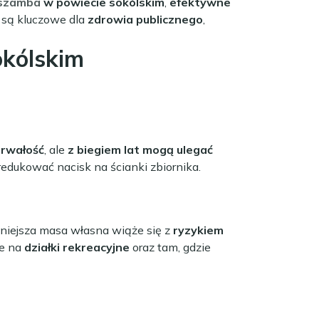
szamba
w powiecie sokólskim
,
efektywne
są kluczowe dla
zdrowia publicznego
,
okólskim
trwałość
, ale
z biegiem lat mogą ulegać
zredukować nacisk na ścianki zbiornika.
Mniejsza masa własna wiąże się z
ryzykiem
ne na
działki rekreacyjne
oraz tam, gdzie