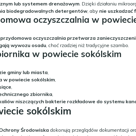
ogicznym lub systemem drenażowym
. Dzięki działaniu mikro
ia biodegradowalnych detergentów
, aby
nie uszkadzać f
domowa oczyszczalnia w powieci
a
przydomowa oczyszczalnia przetwarza zanieczyszczeni
gają wywozu osadu
, choć rzadziej niż tradycyjne szambo.
biornika w powiecie sokólskim
zie gminy lub miasta
,
 w powiecie sokólskim
,
siące
,
echnicznego zbiornika
,
aliów niszczących bakterie rozkładowe do systemu kana
iecie sokólskim
 Ochrony Środowiska
dokonują przeglądów dokumentacji ora