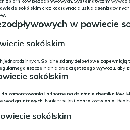
ych zbiorników bezodpływowych
.
Systematyczny
wywóz 
owiecie sokólskim
oraz
koordynacja usług asenizacyjnych
ów
.
ezodpływowych w powiecie s
iecie sokólskim
h jednorodzinnych.
Solidne ściany żelbetowe zapewniają 
egularnego uszczelniania
oraz
częstszego wywozu
, aby 
wiecie sokólskim
e do zamontowania
i
odporne na działanie chemikaliów
. 
ie wód gruntowych
; konieczne jest
dobre kotwienie
. Ideal
.
owiecie sokólskim