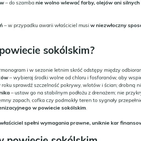
ów
– do szamba
nie wolno wlewać farby, olejów ani silnyc
eń
– w przypadku awarii właściciel musi
w niezwłoczny sposó
powiecie sokólskim?
armonogram i w sezonie letnim skróć odstępy między odbioram
tów
– wybieraj środki wolne od chloru i fosforanów, aby wspi
 roku sprawdź szczelność pokrywy, wlotów i ścian; drobną ni
nika
– ustaw go na stabilnym podłożu z drenażem; nie przykr
emny zapach, cofka czy podmokły teren to sygnały przepełnie
nizacyjnego w powiecie sokólskim
.
 właściciel spełni wymagania prawne, uniknie kar finan
 powiecie sokólskim