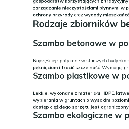
gospodarstw korzystających z tradycyjn
zarządzanie nieczystościami płynnymi w p
ochrony przyrody
oraz
wygody mieszkańc
Rodzaje zbiorników b
Szambo betonowe w pow
Najczęściej spotykane w starszych budynkac
pęknięciom i tracić szczelność
. Wymagają
r
Szambo plastikowe w po
Lekkie, wykonane z materiału HDPE
,
łatw
wypierania w gruntach o wysokim poziom
dostęp ciężkiego sprzętu jest ograniczony
Szambo ekologiczne w p