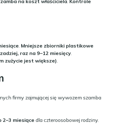
zamba na koszt właściciela
.
Kontrole
miesiące
.
Mniejsze zbiorniki plastikowe
adziej, raz na 9–12 miesięcy
.
m zużycie jest większe)
.
m
danych firmy zajmującej się wywozem szamba
o 2–3 miesiące
dla czteroosobowej rodziny.