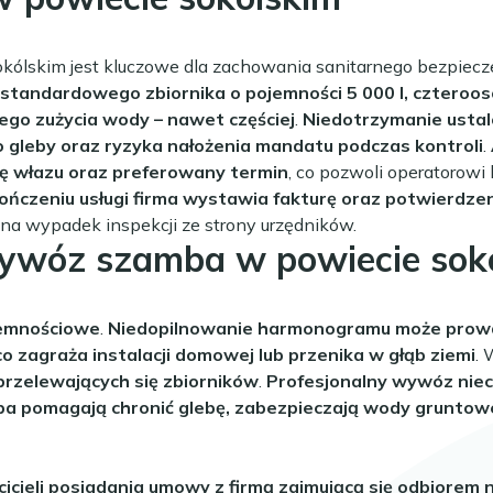
ólskim jest kluczowe dla zachowania sanitarnego bezpieczeń
 standardowego zbiornika o pojemności 5 000 l, czter
go zużycia wody – nawet częściej
.
Niedotrzymanie usta
do gleby oraz ryzyka nałożenia mandatu podczas kontroli
.
cję włazu oraz preferowany termin
, co pozwoli operatorow
ończeniu usługi firma wystawia fakturę oraz potwierdzeni
na wypadek inspekcji ze strony urzędników.
ywóz szamba w powiecie sokó
jemnościowe
.
Niedopilnowanie harmonogramu może prowadz
co zagraża instalacji domowej lub przenika w głąb ziemi
.
przelewających się zbiorników
.
Profesjonalny wywóz niec
a pomagają chronić glebę, zabezpieczają wody gruntowe 
cieli posiadania umowy z firmą zajmującą się odbiorem 