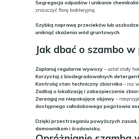
Segregacja odpadów i unikanie chemikali
zniszczyć florę bakteryjną.
Szybką naprawę przecieków lub uszkodz
uniknąć skażenia wód gruntowych
.
Jak dbać o szambo w 
Zaplanuj regularne wywozy
– ustal stały h
Korzystaj z biodegradowalnych detergen
Kontroluj stan techniczny zbiornika
– raz w
Zadbaj o lokalizację i zabezpieczenie zbior
Zareaguj na niepokojące objawy
– nieprzyj
dostępnego całodobowego pogotowia ase
Dzięki przestrzeganiu powyższych zasad,
domownikom i środowisku.
Opróżnianie szamba w