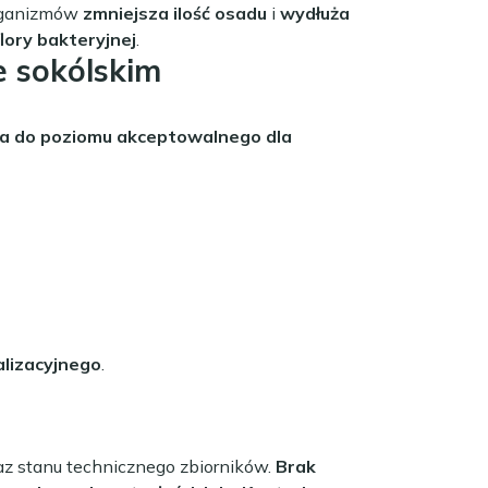
organizmów
zmniejsza ilość osadu
i
wydłuża
lory bakteryjnej
.
e sokólskim
a do poziomu akceptowalnego dla
lizacyjnego
.
z stanu technicznego zbiorników.
Brak