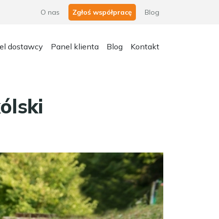
O nas
Zgłoś współpracę
Blog
el dostawcy
Panel klienta
Blog
Kontakt
lski