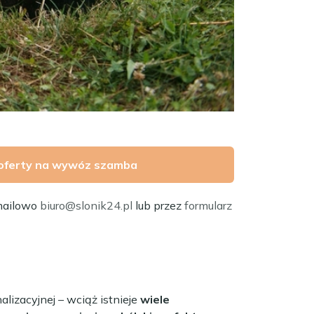
oferty na wywóz szamba
mailowo
biuro@slonik24.pl
lub przez
formularz
alizacyjnej – wciąż istnieje
wiele