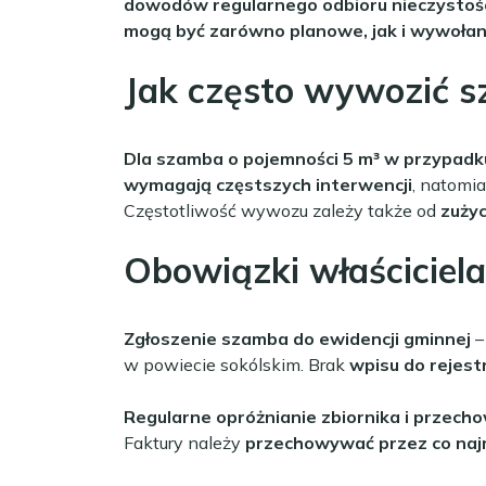
dowodów regularnego odbioru nieczystoś
mogą być zarówno planowe, jak i wywoła
Jak często wywozić s
Dla szamba o pojemności 5 m³ w przypadku
wymagają częstszych interwencji
, natomi
Częstotliwość wywozu zależy także od
zuży
Obowiązki właściciel
Zgłoszenie szamba do ewidencji gminnej
–
w powiecie sokólskim. Brak
wpisu do rejest
Regularne opróżnianie zbiornika i przech
Faktury należy
przechowywać przez co najm