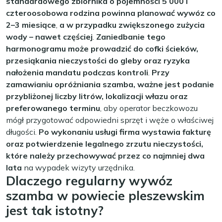
standardowego zbiornika o pojemności 5 000 l
czteroosobowa rodzina powinna planować wywóz co
2–3 miesiące
,
a w przypadku zwiększonego zużycia
wody – nawet częściej
.
Zaniedbanie tego
harmonogramu może prowadzić do cofki ścieków,
przesiąkania nieczystości do gleby oraz ryzyka
nałożenia mandatu podczas kontroli
.
Przy
zamawianiu opróżniania szamba, ważne jest podanie
przybliżonej liczby litrów, lokalizacji włazu oraz
preferowanego terminu
, aby operator beczkowozu
mógł przygotować odpowiedni sprzęt i węże o właściwej
długości.
Po wykonaniu usługi firma wystawia fakturę
oraz potwierdzenie legalnego zrzutu nieczystości,
które należy przechowywać przez co najmniej dwa
lata
na wypadek wizyty urzędnika.
Dlaczego regularny wywóz
szamba w powiecie pleszewskim
jest tak istotny?