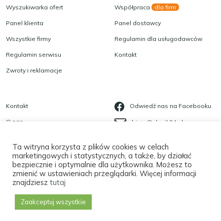
Wyszukiwarka ofert
Współpraca
dla firm
Panel klienta
Panel dostawcy
Wszystkie firmy
Regulamin dla usługodawców
Regulamin serwisu
Kontakt
Zwroty i reklamacje
Kontakt
Odwiedź nas na Facebooku
O nas
biuro@slonik24.pl
Blog
535 623 568
Ta witryna korzysta z plików cookies w celach
Polityka prywatności
marketingowych i statystycznych, a także, by działać
bezpiecznie i optymalnie dla użytkownika. Możesz to
Płatności
zmienić w ustawieniach przeglądarki. Więcej informacji
znajdziesz
tutaj
Zaakceptuj wszystkie
Copyright
©
2026 |
Tworzenie Stron Sektor 17