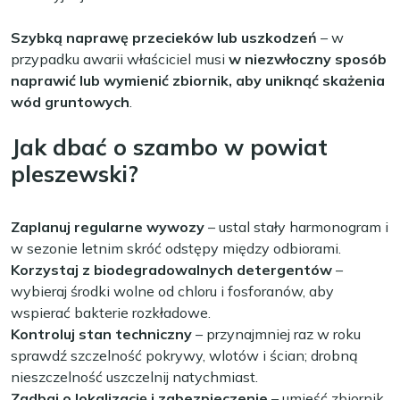
Szybką naprawę przecieków lub uszkodzeń
– w
przypadku awarii właściciel musi
w niezwłoczny sposób
naprawić lub wymienić zbiornik, aby uniknąć skażenia
wód gruntowych
.
Jak dbać o szambo w powiat
pleszewski?
Zaplanuj regularne wywozy
– ustal stały harmonogram i
w sezonie letnim skróć odstępy między odbiorami.
Korzystaj z biodegradowalnych detergentów
–
wybieraj środki wolne od chloru i fosforanów, aby
wspierać bakterie rozkładowe.
Kontroluj stan techniczny
– przynajmniej raz w roku
sprawdź szczelność pokrywy, wlotów i ścian; drobną
nieszczelność uszczelnij natychmiast.
Zadbaj o lokalizację i zabezpieczenie
– umieść zbiornik