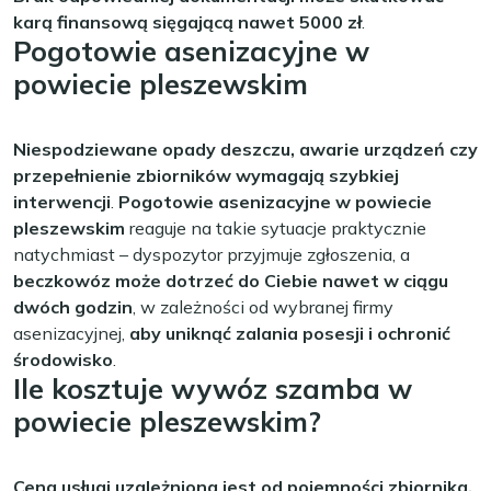
karą finansową sięgającą nawet 5000 zł
.
Pogotowie asenizacyjne w
powiecie pleszewskim
Niespodziewane opady deszczu, awarie urządzeń czy
przepełnienie zbiorników wymagają szybkiej
interwencji
.
Pogotowie asenizacyjne w powiecie
pleszewskim
reaguje na takie sytuacje praktycznie
natychmiast – dyspozytor przyjmuje zgłoszenia, a
beczkowóz może dotrzeć do Ciebie nawet w ciągu
dwóch godzin
, w zależności od wybranej firmy
asenizacyjnej,
aby uniknąć zalania posesji i ochronić
środowisko
.
Ile kosztuje wywóz szamba w
powiecie pleszewskim?
Cena usługi uzależniona jest od pojemności zbiornika,