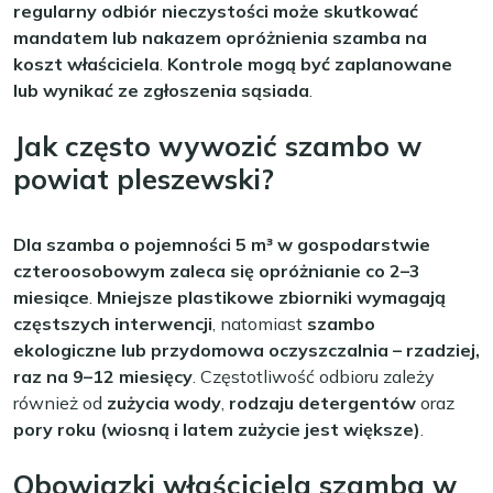
regularny odbiór nieczystości może skutkować
mandatem lub nakazem opróżnienia szamba na
koszt właściciela
.
Kontrole mogą być zaplanowane
lub wynikać ze zgłoszenia sąsiada
.
Jak często wywozić szambo w
powiat pleszewski?
Dla szamba o pojemności 5 m³ w gospodarstwie
czteroosobowym zaleca się opróżnianie co 2–3
miesiące
.
Mniejsze plastikowe zbiorniki wymagają
częstszych interwencji
, natomiast
szambo
ekologiczne lub przydomowa oczyszczalnia – rzadziej,
raz na 9–12 miesięcy
. Częstotliwość odbioru zależy
również od
zużycia wody
,
rodzaju detergentów
oraz
pory roku (wiosną i latem zużycie jest większe)
.
Obowiązki właściciela szamba w