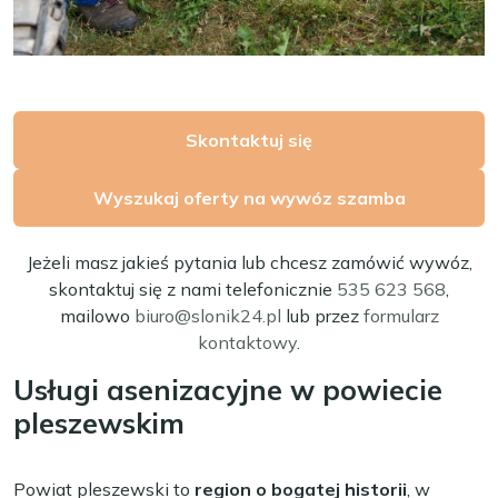
Skontaktuj się
Wyszukaj oferty na wywóz szamba
Jeżeli masz jakieś pytania lub chcesz zamówić wywóz,
skontaktuj się z nami telefonicznie
535 623 568
,
mailowo
biuro@slonik24.pl
lub przez
formularz
kontaktowy
.
Usługi asenizacyjne w powiecie
pleszewskim
Powiat pleszewski to
region o bogatej historii
, w