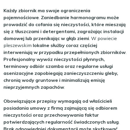
Każdy zbiornik ma swoje ograniczenia
pojemnościowe
.
Zaniedbanie harmonogramu może
prowadzić do cofania się nieczystości, które mieszają
się z tłuszczami i detergentami, zagrażając instalacji
domowej lub przenikając w głąb ziemi
. W powiecie
pleszewskim
lokalne służby coraz częściej
interweniują w przypadku przepełnionych zbiorników
.
Profesjonalny wywóz nieczystości płynnych,
terminowy odbiór szamba oraz regularne usługi
asenizacyjne zapobiegają zanieczyszczeniu gleby,
chronią wody gruntowe i minimalizują emisję
nieprzyjemnych zapachów
.
Obowiązujące przepisy wymagają od właścicieli
posiadania umowy z firmą zajmującą się odbiorem
nieczystości oraz przechowywania faktur
potwierdzających regularność świadczonych usług
.
Brak odpowiedniej dokumentacji może skutkować