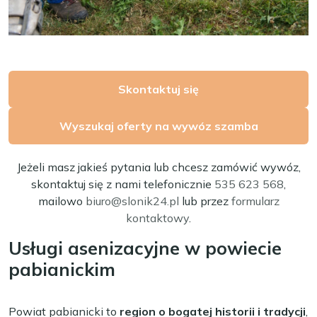
Skontaktuj się
Wyszukaj oferty na wywóz szamba
Jeżeli masz jakieś pytania lub chcesz zamówić wywóz,
skontaktuj się z nami telefonicznie
535 623 568
,
mailowo
biuro@slonik24.pl
lub przez
formularz
kontaktowy
.
Usługi asenizacyjne w powiecie
pabianickim
Powiat pabianicki to
region o bogatej historii i tradycji
,