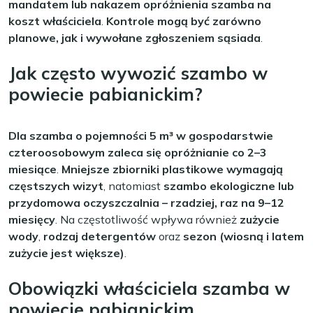
mandatem lub nakazem opróżnienia szamba na
koszt właściciela
.
Kontrole mogą być zarówno
planowe, jak i wywołane zgłoszeniem sąsiada
.
Jak często wywozić szambo w
powiecie pabianickim?
Dla szamba o pojemności 5 m³ w gospodarstwie
czteroosobowym zaleca się opróżnianie co 2–3
miesiące
.
Mniejsze zbiorniki plastikowe wymagają
częstszych wizyt
, natomiast
szambo ekologiczne lub
przydomowa oczyszczalnia – rzadziej, raz na 9–12
miesięcy
. Na częstotliwość wpływa również
zużycie
wody
,
rodzaj detergentów
oraz
sezon (wiosną i latem
zużycie jest większe)
.
Obowiązki właściciela szamba w
powiecie pabianickim