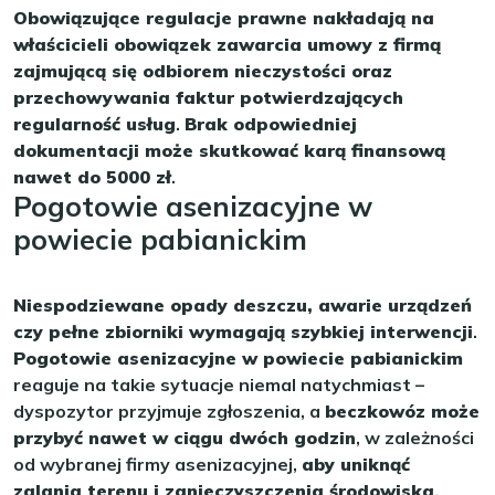
Obowiązujące regulacje prawne nakładają na
właścicieli obowiązek zawarcia umowy z firmą
zajmującą się odbiorem nieczystości oraz
przechowywania faktur potwierdzających
regularność usług
.
Brak odpowiedniej
dokumentacji może skutkować karą finansową
nawet do 5000 zł
.
Pogotowie asenizacyjne w
powiecie pabianickim
Niespodziewane opady deszczu, awarie urządzeń
czy pełne zbiorniki wymagają szybkiej interwencji
.
Pogotowie asenizacyjne w powiecie pabianickim
reaguje na takie sytuacje niemal natychmiast –
dyspozytor przyjmuje zgłoszenia, a
beczkowóz może
przybyć nawet w ciągu dwóch godzin
, w zależności
od wybranej firmy asenizacyjnej,
aby uniknąć
zalania terenu i zanieczyszczenia środowiska
.