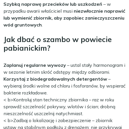
Szybką naprawę przecieków lub uszkodzeń
– w
przypadku awarii właściciel musi
niezwłocznie naprawić
lub wymienić zbiornik, aby zapobiec zanieczyszczeniu
wód gruntowych
.
Jak dbać o szambo w powiecie
pabianickim?
Zaplanuj regularne wywozy
– ustal stały harmonogram i
w sezonie letnim skróć odstępy między odbiorami.
Korzystaj z biodegradowalnych detergentów
–
wybieraj środki wolne od chloru i fosforanów, by wspierać
bakterie rozkładowe.
< b>Kontroluj stan techniczny zbiornika
– raz w roku
sprawdź szczelność pokrywy, wlotów i ścian; drobną
nieszczelność uszczelnij natychmiast.
< b>Zadbaj o lokalizację i zabezpieczenie
– zbiornik
ustaw na stabilnym podłożu z drenażem; nie przykrywaj