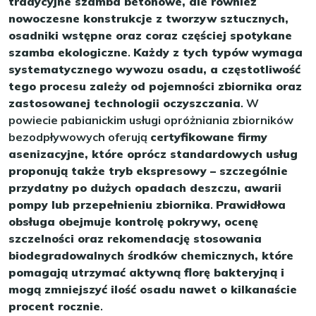
tradycyjne szamba betonowe, ale również
nowoczesne konstrukcje z tworzyw sztucznych,
osadniki wstępne oraz coraz częściej spotykane
szamba ekologiczne
.
Każdy z tych typów wymaga
systematycznego wywozu osadu, a częstotliwość
tego procesu zależy od pojemności zbiornika oraz
zastosowanej technologii oczyszczania
. W
powiecie pabianickim usługi opróżniania zbiorników
bezodpływowych oferują
certyfikowane firmy
asenizacyjne, które oprócz standardowych usług
proponują także tryb ekspresowy – szczególnie
przydatny po dużych opadach deszczu, awarii
pompy lub przepełnieniu zbiornika
.
Prawidłowa
obsługa obejmuje kontrolę pokrywy, ocenę
szczelności oraz rekomendację stosowania
biodegradowalnych środków chemicznych, które
pomagają utrzymać aktywną florę bakteryjną i
mogą zmniejszyć ilość osadu nawet o kilkanaście
procent rocznie
.