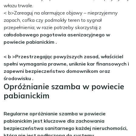
włazu trwale.
< b>Zareaguj na alarmujące objawy
– nieprzyjemny
zapach, cofka czy podmokły teren to sygnał
przepełnienia; w razie potrzeby skorzystaj z
całodobowego pogotowia asenizacyjnego w
powiecie pabianickim
.
< b >Przestrzegając powyższych zasad, właściciel
spełni wymagania prawne, uniknie kar finansowych i
zapewni bezpieczeństwo domownikom oraz
środowisku
.
Opróżnianie szamba w powiecie
pabianickim
Regularne opróżnianie szamba w powiecie
pabianickim jest kluczowe dla zachowania
bezpieczeństwa sanitarnego każdej nieruchomości,
która nie jest podłączona do systemu