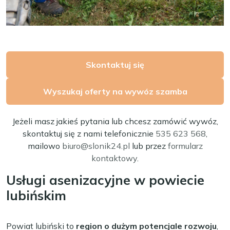
Skontaktuj się
Wyszukaj oferty na wywóz szamba
Jeżeli masz jakieś pytania lub chcesz zamówić wywóz,
skontaktuj się z nami telefonicznie
535 623 568
,
mailowo
biuro@slonik24.pl
lub przez
formularz
kontaktowy
.
Usługi asenizacyjne w powiecie
lubińskim
Powiat lubiński to
region o dużym potencjale rozwoju
,