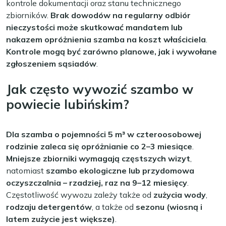
kontrole dokumentacji oraz stanu technicznego
zbiorników.
Brak dowodów na regularny odbiór
nieczystości może skutkować mandatem lub
nakazem opróżnienia szamba na koszt właściciela
.
Kontrole mogą być zarówno planowe, jak i wywołane
zgłoszeniem sąsiadów
.
Jak często wywozić szambo w
powiecie lubińskim?
Dla szamba o pojemności 5 m³ w czteroosobowej
rodzinie zaleca się opróżnianie co 2–3 miesiące
.
Mniejsze zbiorniki wymagają częstszych wizyt
,
natomiast
szambo ekologiczne lub przydomowa
oczyszczalnia – rzadziej, raz na 9–12 miesięcy
.
Częstotliwość wywozu zależy także od
zużycia wody
,
rodzaju detergentów
, a także od
sezonu (wiosną i
latem zużycie jest większe)
.