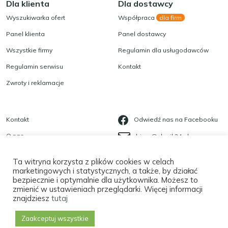
Dla klienta
Dla dostawcy
Wyszukiwarka ofert
Współpraca
dla firm
Panel klienta
Panel dostawcy
Wszystkie firmy
Regulamin dla usługodawców
Regulamin serwisu
Kontakt
Zwroty i reklamacje
Kontakt
Odwiedź nas na Facebooku
O nas
biuro@slonik24.pl
Blog
535 623 568
Ta witryna korzysta z plików cookies w celach
Polityka prywatności
marketingowych i statystycznych, a także, by działać
bezpiecznie i optymalnie dla użytkownika. Możesz to
Płatności
zmienić w ustawieniach przeglądarki. Więcej informacji
znajdziesz
tutaj
Zaakceptuj wszystkie
Copyright
©
2026 |
Tworzenie Stron Sektor 17