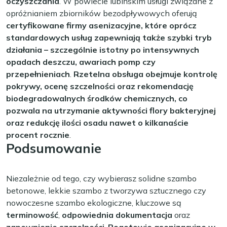
oczyszczania
. W powiecie lubińskim usługi związane z
opróżnianiem zbiorników bezodpływowych oferują
certyfikowane firmy asenizacyjne, które oprócz
standardowych usług zapewniają także szybki tryb
działania – szczególnie istotny po intensywnych
opadach deszczu, awariach pomp czy
przepełnieniach
.
Rzetelna obsługa obejmuje kontrolę
pokrywy, ocenę szczelności oraz rekomendację
biodegradowalnych środków chemicznych, co
pozwala na utrzymanie aktywności flory bakteryjnej
oraz redukcję ilości osadu nawet o kilkanaście
procent rocznie
.
Podsumowanie
Niezależnie od tego, czy wybierasz solidne szambo
betonowe, lekkie szambo z tworzywa sztucznego czy
nowoczesne szambo ekologiczne, kluczowe są
terminowość
,
odpowiednia dokumentacja
oraz