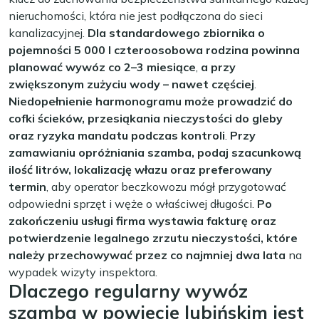
nieruchomości, która nie jest podłączona do sieci
kanalizacyjnej.
Dla standardowego zbiornika o
pojemności 5 000 l czteroosobowa rodzina powinna
planować wywóz co 2–3 miesiące
,
a przy
zwiększonym zużyciu wody – nawet częściej
.
Niedopełnienie harmonogramu może prowadzić do
cofki ścieków, przesiąkania nieczystości do gleby
oraz ryzyka mandatu podczas kontroli
.
Przy
zamawianiu opróżniania szamba, podaj szacunkową
ilość litrów, lokalizację włazu oraz preferowany
termin
, aby operator beczkowozu mógł przygotować
odpowiedni sprzęt i węże o właściwej długości.
Po
zakończeniu usługi firma wystawia fakturę oraz
potwierdzenie legalnego zrzutu nieczystości, które
należy przechowywać przez co najmniej dwa lata
na
wypadek wizyty inspektora.
Dlaczego regularny wywóz
szamba w powiecie lubińskim jest