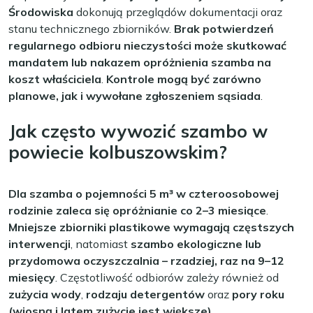
Środowiska
dokonują przeglądów dokumentacji oraz
stanu technicznego zbiorników.
Brak potwierdzeń
regularnego odbioru nieczystości może skutkować
mandatem lub nakazem opróżnienia szamba na
koszt właściciela
.
Kontrole mogą być zarówno
planowe, jak i wywołane zgłoszeniem sąsiada
.
Jak często wywozić szambo w
powiecie kolbuszowskim?
Dla szamba o pojemności 5 m³ w czteroosobowej
rodzinie zaleca się opróżnianie co 2–3 miesiące
.
Mniejsze zbiorniki plastikowe wymagają częstszych
interwencji
, natomiast
szambo ekologiczne lub
przydomowa oczyszczalnia – rzadziej, raz na 9–12
miesięcy
. Częstotliwość odbiorów zależy również od
zużycia wody
,
rodzaju detergentów
oraz
pory roku
(wiosną i latem zużycie jest większe)
.