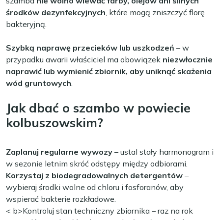
szamba
nie wolno wlewać farby, olejów ani silnych
środków dezynfekcyjnych
, które mogą zniszczyć florę
bakteryjną.
Szybką naprawę przecieków lub uszkodzeń
– w
przypadku awarii właściciel ma obowiązek
niezwłocznie
naprawić lub wymienić zbiornik, aby uniknąć skażenia
wód gruntowych
.
Jak dbać o szambo w powiecie
kolbuszowskim?
Zaplanuj regularne wywozy
– ustal stały harmonogram i
w sezonie letnim skróć odstępy między odbiorami.
Korzystaj z biodegradowalnych detergentów
–
wybieraj środki wolne od chloru i fosforanów, aby
wspierać bakterie rozkładowe.
< b>Kontroluj stan techniczny zbiornika
– raz na rok