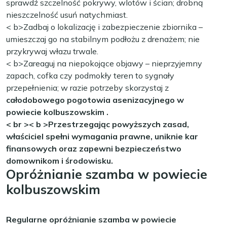
sprawdź szczelność pokrywy, wlotów i ścian; drobną
nieszczelność usuń natychmiast.
< b>Zadbaj o lokalizację i zabezpieczenie zbiornika
–
umieszczaj go na stabilnym podłożu z drenażem; nie
przykrywaj włazu trwale.
< b>Zareaguj na niepokojące objawy
– nieprzyjemny
zapach, cofka czy podmokły teren to sygnały
przepełnienia; w razie potrzeby skorzystaj z
całodobowego pogotowia asenizacyjnego w
powiecie kolbuszowskim
.
< br >< b >Przestrzegając powyższych zasad,
właściciel spełni wymagania prawne, uniknie kar
finansowych oraz zapewni bezpieczeństwo
domownikom i środowisku.
Opróżnianie szamba w powiecie
kolbuszowskim
Regularne opróżnianie szamba w powiecie