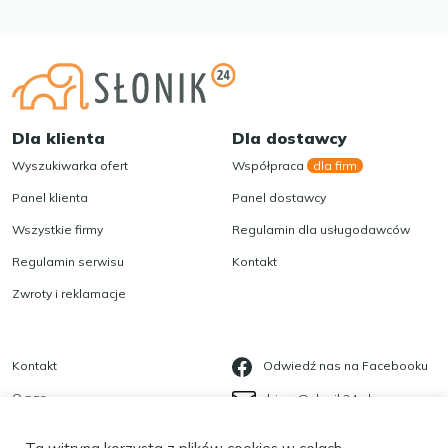
Dla klienta
Dla dostawcy
Wyszukiwarka ofert
Współpraca
dla firm
Panel klienta
Panel dostawcy
Wszystkie firmy
Regulamin dla usługodawców
Regulamin serwisu
Kontakt
Zwroty i reklamacje
Kontakt
Odwiedź nas na Facebooku
O nas
biuro@slonik24.pl
Blog
535 623 568