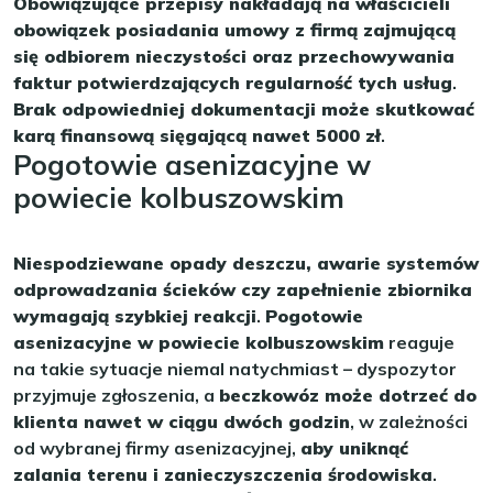
Obowiązujące przepisy nakładają na właścicieli
obowiązek posiadania umowy z firmą zajmującą
się odbiorem nieczystości oraz przechowywania
faktur potwierdzających regularność tych usług
.
Brak odpowiedniej dokumentacji może skutkować
karą finansową sięgającą nawet 5000 zł
.
Pogotowie asenizacyjne w
powiecie kolbuszowskim
Niespodziewane opady deszczu, awarie systemów
odprowadzania ścieków czy zapełnienie zbiornika
wymagają szybkiej reakcji
.
Pogotowie
asenizacyjne w powiecie kolbuszowskim
reaguje
na takie sytuacje niemal natychmiast – dyspozytor
przyjmuje zgłoszenia, a
beczkowóz może dotrzeć do
klienta nawet w ciągu dwóch godzin
, w zależności
od wybranej firmy asenizacyjnej,
aby uniknąć
zalania terenu i zanieczyszczenia środowiska
.