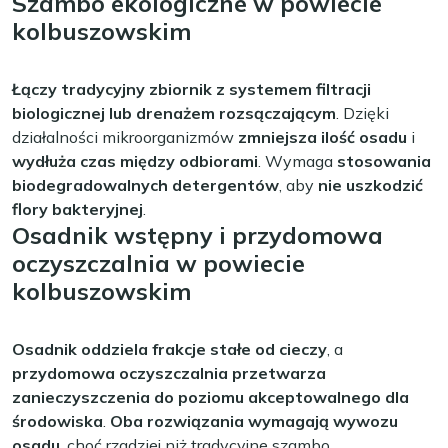
Szambo ekologiczne w powiecie
kolbuszowskim
Łączy tradycyjny zbiornik z systemem filtracji
biologicznej lub drenażem rozsączającym
. Dzięki
działalności mikroorganizmów
zmniejsza ilość osadu
i
wydłuża czas między odbiorami
. Wymaga
stosowania
biodegradowalnych detergentów
, aby
nie uszkodzić
flory bakteryjnej
.
Osadnik wstępny i przydomowa
oczyszczalnia w powiecie
kolbuszowskim
Osadnik oddziela frakcje stałe od cieczy
, a
przydomowa oczyszczalnia przetwarza
zanieczyszczenia do poziomu akceptowalnego dla
środowiska
.
Oba rozwiązania wymagają wywozu
osadu
, choć rzadziej niż tradycyjne szambo.