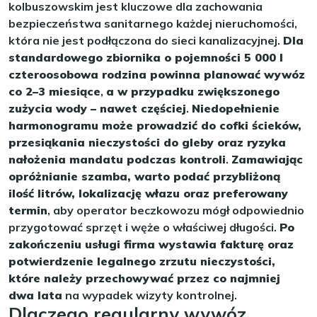
kolbuszowskim jest kluczowe dla zachowania
bezpieczeństwa sanitarnego każdej nieruchomości,
która nie jest podłączona do sieci kanalizacyjnej.
Dla
standardowego zbiornika o pojemności 5 000 l
czteroosobowa rodzina powinna planować wywóz
co 2–3 miesiące
,
a w przypadku zwiększonego
zużycia wody – nawet częściej
.
Niedopełnienie
harmonogramu może prowadzić do cofki ścieków,
przesiąkania nieczystości do gleby oraz ryzyka
nałożenia mandatu podczas kontroli
.
Zamawiając
opróżnianie szamba, warto podać przybliżoną
ilość litrów, lokalizację włazu oraz preferowany
termin
, aby operator beczkowozu mógł odpowiednio
przygotować sprzęt i węże o właściwej długości.
Po
zakończeniu usługi firma wystawia fakturę oraz
potwierdzenie legalnego zrzutu nieczystości,
które należy przechowywać przez co najmniej
dwa lata
na wypadek wizyty kontrolnej.
Dlaczego regularny wywóz