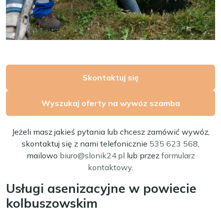
Skontaktuj się
Wyszukaj oferty na wywóz szamba
Jeżeli masz jakieś pytania lub chcesz zamówić wywóz,
skontaktuj się z nami telefonicznie
535 623 568
,
mailowo
biuro@slonik24.pl
lub przez
formularz
kontaktowy
.
Usługi asenizacyjne w powiecie
kolbuszowskim