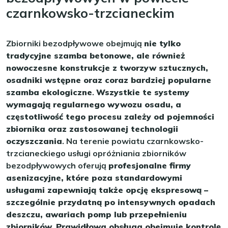
czarnkowsko-trzcianeckim
Zbiorniki bezodpływowe obejmują
nie tylko
tradycyjne szamba betonowe, ale również
nowoczesne konstrukcje z tworzyw sztucznych,
osadniki wstępne oraz coraz bardziej popularne
szamba ekologiczne
.
Wszystkie te systemy
wymagają regularnego wywozu osadu, a
częstotliwość tego procesu zależy od pojemności
zbiornika oraz zastosowanej technologii
oczyszczania
. Na terenie powiatu czarnkowsko-
trzcianeckiego usługi opróżniania zbiorników
bezodpływowych oferują
profesjonalne firmy
asenizacyjne, które poza standardowymi
usługami zapewniają także opcję ekspresową –
szczególnie przydatną po intensywnych opadach
deszczu, awariach pomp lub przepełnieniu
zbiorników
.
Prawidłowa obsługa obejmuje kontrolę