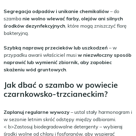
Segregacja odpadów i unikanie chemikaliów
– do
szamba
nie wolno wlewać farby, olejów ani silnych
środków dezynfekcyjnych
, które mogą zniszczyć florę
bakteryjną.
Szybką naprawę przecieków lub uszkodzeń
– w
przypadku awarii właściciel musi
w niezwłoczny sposób
naprawić lub wymienić zbiornik, aby zapobiec
skażeniu wód gruntowych
.
Jak dbać o szambo w powiecie
czarnkowsko-trzcianeckim?
Zaplanuj regularne wywozy
– ustal stały harmonogram i
w sezonie letnim skróć odstępy między odbiorami.
< b>Zastosuj biodegradowalne detergenty
– wybieraj
środki wolne od chloru i fosforanów, aby wspierać