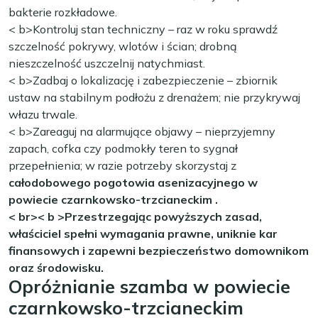
bakterie rozkładowe.
< b>Kontroluj stan techniczny
– raz w roku sprawdź
szczelność pokrywy, wlotów i ścian; drobną
nieszczelność uszczelnij natychmiast.
< b>Zadbaj o lokalizację i zabezpieczenie
– zbiornik
ustaw na stabilnym podłożu z drenażem; nie przykrywaj
włazu trwale.
< b>Zareaguj na alarmujące objawy
– nieprzyjemny
zapach, cofka czy podmokły teren to sygnał
przepełnienia; w razie potrzeby skorzystaj z
całodobowego pogotowia asenizacyjnego w
powiecie czarnkowsko-trzcianeckim
.
< br>< b >Przestrzegając powyższych zasad,
właściciel spełni wymagania prawne, uniknie kar
finansowych i zapewni bezpieczeństwo domownikom
oraz środowisku.
Opróżnianie szamba w powiecie
czarnkowsko-trzcianeckim