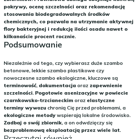
pokrywy, ocenę szczelności oraz rekomendację
stosowania biodegradowalnych środków
chemicznych, co pozwala na utrzymanie aktywnej
flory bakteryjnej i redukcję ilości osadu nawet o
kilkanaście procent rocznie
.
Podsumowanie
Niezależnie od tego, czy wybierasz duże szambo
betonowe, lekkie szambo plastikowe czy
nowoczesne szambo ekologiczne, kluczowe są
terminowość
,
dokumentacja
oraz
zapewnienie
szczelności
.
Pogotowie asenizacyjne w powiecie
czarnkowsko-trzcianeckim
oraz
elastyczne
terminy wywozu
chronią Cię przed problemami, a
ekologiczne metody
wspierają lokalne środowisko.
Zadbaj o swój zbiornik
, a on odwdzięczy się
bezproblemową eksploatacją przez wiele lat
.
Przeczytaj również