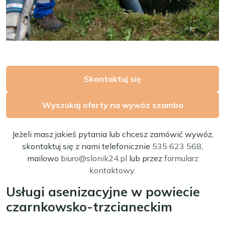
Skontaktuj się
Wyszukaj oferty na wywóz szamba
Jeżeli masz jakieś pytania lub chcesz zamówić wywóz,
skontaktuj się z nami telefonicznie
535 623 568
,
mailowo
biuro@slonik24.pl
lub przez
formularz
kontaktowy
.
Usługi asenizacyjne w powiecie
czarnkowsko-trzcianeckim