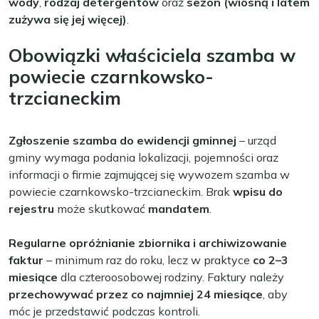
wody
,
rodzaj detergentów
oraz
sezon (wiosną i latem
zużywa się jej więcej)
.
Obowiązki właściciela szamba w
powiecie czarnkowsko-
trzcianeckim
Zgłoszenie szamba do ewidencji gminnej
– urząd
gminy wymaga podania lokalizacji, pojemności oraz
informacji o firmie zajmującej się wywozem szamba w
powiecie czarnkowsko-trzcianeckim. Brak
wpisu do
rejestru
może skutkować
mandatem
.
Regularne opróżnianie zbiornika i archiwizowanie
faktur
– minimum raz do roku, lecz w praktyce
co 2–3
miesiące
dla czteroosobowej rodziny. Faktury należy
przechowywać przez co najmniej 24 miesiące
, aby
móc je przedstawić podczas kontroli.