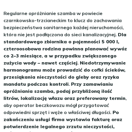
Regularne opróżnianie szamba w powiecie
czarnkowsko-trzcianeckim to klucz do zachowania
bezpieczeństwa sanitarnego każdej nieruchomości,
która nie jest podłączona do sieci kanalizacyjnej.
Dla
standardowego zbiornika o pojemności 5 000 l,
czteroosobowa rodzina powinna planować wywóz
co 2–3 miesiące
,
a w przypadku zwiększonego
zużycia wody – nawet częściej
.
Niedotrzymywanie
harmonogramu może prowadzić do cofki ścieków,
przesiąkania nieczystości do gleby oraz ryzyka
mandatu podczas kontroli
.
Przy zamawianiu
opróżniania szamba, podaj przybliżoną ilość
litrów, lokalizację włazu oraz preferowany termin
,
aby operator beczkowozu mógł przygotować
odpowiedni sprzęt i węże o właściwej długości.
Po
zakończeniu usługi firma wystawia fakturę oraz
potwierdzenie legalnego zrzutu nieczystości,