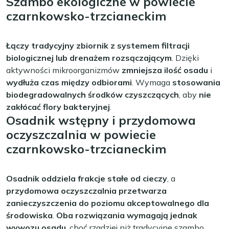
Szambo ekologiczne w powiecie
czarnkowsko-trzcianeckim
Łączy tradycyjny zbiornik z systemem filtracji
biologicznej lub drenażem rozsączającym
. Dzięki
aktywności mikroorganizmów
zmniejsza ilość osadu
i
wydłuża czas między odbiorami
. Wymaga
stosowania
biodegradowalnych środków czyszczących
, aby
nie
zakłócać flory bakteryjnej
.
Osadnik wstępny i przydomowa
oczyszczalnia w powiecie
czarnkowsko-trzcianeckim
Osadnik oddziela frakcje stałe od cieczy
, a
przydomowa oczyszczalnia przetwarza
zanieczyszczenia do poziomu akceptowalnego dla
środowiska
.
Oba rozwiązania wymagają jednak
wywozu osadu
, choć rzadziej niż tradycyjne szambo.