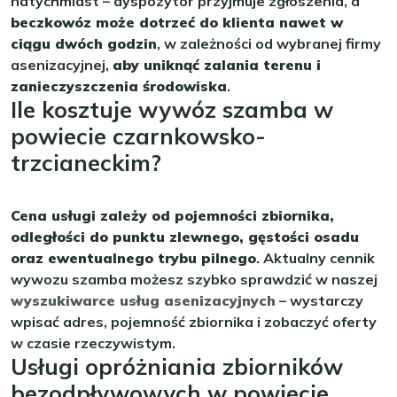
natychmiast – dyspozytor przyjmuje zgłoszenia, a
beczkowóz może dotrzeć do klienta nawet w
ciągu dwóch godzin
, w zależności od wybranej firmy
asenizacyjnej,
aby uniknąć zalania terenu i
zanieczyszczenia środowiska
.
Ile kosztuje wywóz szamba w
powiecie czarnkowsko-
trzcianeckim?
Cena usługi zależy od pojemności zbiornika,
odległości do punktu zlewnego, gęstości osadu
oraz ewentualnego trybu pilnego
. Aktualny cennik
wywozu szamba możesz szybko sprawdzić w naszej
wyszukiwarce usług asenizacyjnych
– wystarczy
wpisać adres, pojemność zbiornika i zobaczyć oferty
w czasie rzeczywistym.
Usługi opróżniania zbiorników
bezodpływowych w powiecie