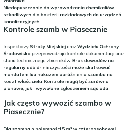
zbiornika
,
Niedopuszczanie do wprowadzania chemikaliów
szkodliwych dla bakterii rozkładowych do urządzeń
kanalizacyjnych
.
Kontrole szamb w Piasecznie
Inspektorzy
Straży Miejskiej
oraz
Wydziału Ochrony
Środowiska
przeprowadzają kontrole dokumentacji oraz
stanu technicznego zbiorników.
Brak dowodów na
regularny odbiór nieczystości może skutkować
mandatem lub nakazem opróżnienia szamba na
koszt właściciela
.
Kontrole mogą być zarówno
planowe, jak i wywołane zgłoszeniem sąsiada
.
Jak często wywozić szambo w
Piasecznie?
Dla szamba o pojemności 5 m³ w czteroosobowej