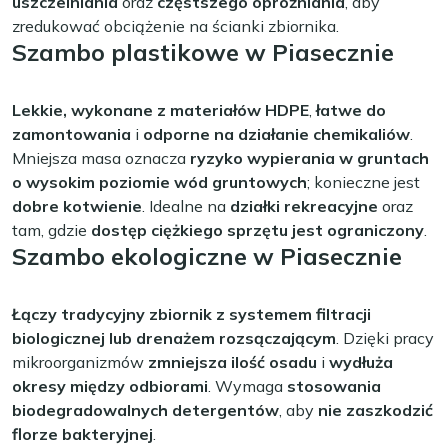
uszczelniania
oraz
częstszego opróżniania
, aby
zredukować obciążenie na ścianki zbiornika.
Szambo plastikowe w Piasecznie
Lekkie, wykonane z materiałów HDPE
,
łatwe do
zamontowania
i
odporne na działanie chemikaliów
.
Mniejsza masa oznacza
ryzyko wypierania w gruntach
o wysokim poziomie wód gruntowych
; konieczne jest
dobre kotwienie
. Idealne na
działki rekreacyjne
oraz
tam, gdzie
dostęp ciężkiego sprzętu jest ograniczony
.
Szambo ekologiczne w Piasecznie
Łączy tradycyjny zbiornik z systemem filtracji
biologicznej lub drenażem rozsączającym
. Dzięki pracy
mikroorganizmów
zmniejsza ilość osadu
i
wydłuża
okresy między odbiorami
. Wymaga
stosowania
biodegradowalnych detergentów
, aby
nie zaszkodzić
florze bakteryjnej
.