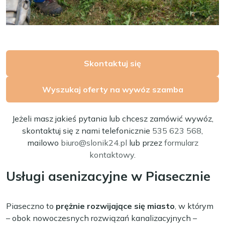
Skontaktuj się
Wyszukaj oferty na wywóz szamba
Jeżeli masz jakieś pytania lub chcesz zamówić wywóz,
skontaktuj się z nami telefonicznie
535 623 568
,
mailowo
biuro@slonik24.pl
lub przez
formularz
kontaktowy
.
Usługi asenizacyjne w Piasecznie
Piaseczno to
prężnie rozwijające się miasto
, w którym
– obok nowoczesnych rozwiązań kanalizacyjnych –