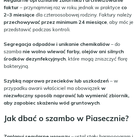
Regularne opróżnianie zbiornika i archiwizowanie
faktur
– przynajmniej raz w roku, jednak w praktyce
co
2–3 miesiące
dla czteroosobowej rodziny. Faktury należy
przechowywać przez minimum 24 miesiące
, aby móc je
przedstawić podczas kontroli.
Segregacja odpadów i unikanie chemikaliów
– do
szamba
nie wolno wlewać farby, olejów ani silnych
środków dezynfekcyjnych
, które mogą zniszczyć florę
bakteryjną.
Szybką naprawa przecieków lub uszkodzeń
– w
przypadku awarii właściciel ma obowiązek
w
niezwłoczny sposób naprawić lub wymienić zbiornik,
aby zapobiec skażeniu wód gruntowych
.
Jak dbać o szambo w Piasecznie?
Zaplanuj regularne wywozy
– ustal stały harmonogram i