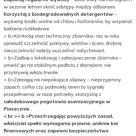
w sezonie letnim skróć odstępy między odbiorami.
Korzystaj z biodegradowalnych detergentów
–
wybieraj środki wolne od chloru i fosforanów, by wspierać
bakterie rozkładowe.
< b>Kontroluj stan techniczny zbiornika
– raz w roku
sprawdź szczelność pokrywy, wlotów i ścian; drobną
nieszczelność należy uszczelnić natychmiast.
< b>Zadbaj o lokalizację i zabezpieczenie zbiornika
–
umieść go na stabilnym podłożu z drenażem; nie
przykrywaj włazu trwale.
< b>Zareaguj na niepokojące objawy
– nieprzyjemny
zapach, cofka czy podmokły teren to sygnały
przepełnienia; w razie potrzeby skorzystaj z
całodobowego pogotowia asenizacyjnego w
Piasecznie
.
< br >< b >Przestrzegając powyższych zasad,
właściciel spełni wymagania prawne, uniknie kar
finansowych oraz zapewni bezpieczeństwo