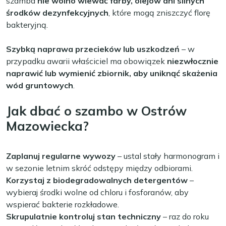
szamba
nie wolno wlewać farby, olejów ani silnych
środków dezynfekcyjnych
, które mogą zniszczyć florę
bakteryjną.
Szybką naprawa przecieków lub uszkodzeń
– w
przypadku awarii właściciel ma obowiązek
niezwłocznie
naprawić lub wymienić zbiornik, aby uniknąć skażenia
wód gruntowych
.
Jak dbać o szambo w Ostrów
Mazowiecka?
Zaplanuj regularne wywozy
– ustal stały harmonogram i
w sezonie letnim skróć odstępy między odbiorami.
Korzystaj z biodegradowalnych detergentów
–
wybieraj środki wolne od chloru i fosforanów, aby
wspierać bakterie rozkładowe.
Skrupulatnie kontroluj stan techniczny
– raz do roku