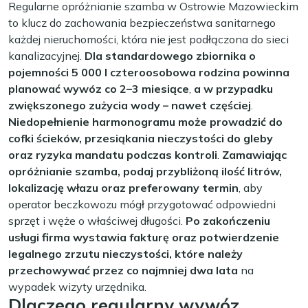
Regularne opróżnianie szamba w Ostrowie Mazowieckim
to klucz do zachowania bezpieczeństwa sanitarnego
każdej nieruchomości, która nie jest podłączona do sieci
kanalizacyjnej.
Dla standardowego zbiornika o
pojemności 5 000 l czteroosobowa rodzina powinna
planować wywóz co 2–3 miesiące
,
a w przypadku
zwiększonego zużycia wody – nawet częściej
.
Niedopełnienie harmonogramu może prowadzić do
cofki ścieków, przesiąkania nieczystości do gleby
oraz ryzyka mandatu podczas kontroli
.
Zamawiając
opróżnianie szamba, podaj przybliżoną ilość litrów,
lokalizację włazu oraz preferowany termin
, aby
operator beczkowozu mógł przygotować odpowiedni
sprzęt i węże o właściwej długości.
Po zakończeniu
usługi firma wystawia fakturę oraz potwierdzenie
legalnego zrzutu nieczystości, które należy
przechowywać przez co najmniej dwa lata
na
wypadek wizyty urzędnika.
Dlaczego regularny wywóz