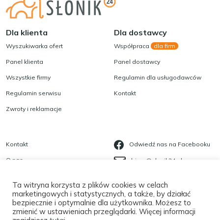
Dla klienta
Dla dostawcy
Wyszukiwarka ofert
Współpraca
dla firm
Panel klienta
Panel dostawcy
Wszystkie firmy
Regulamin dla usługodawców
Regulamin serwisu
Kontakt
Zwroty i reklamacje
Kontakt
Odwiedź nas na Facebooku
O nas
biuro@slonik24.pl
Blog
535 623 568
Ta witryna korzysta z plików cookies w celach
Polityka prywatności
marketingowych i statystycznych, a także, by działać
bezpiecznie i optymalnie dla użytkownika. Możesz to
Płatności
zmienić w ustawieniach przeglądarki. Więcej informacji