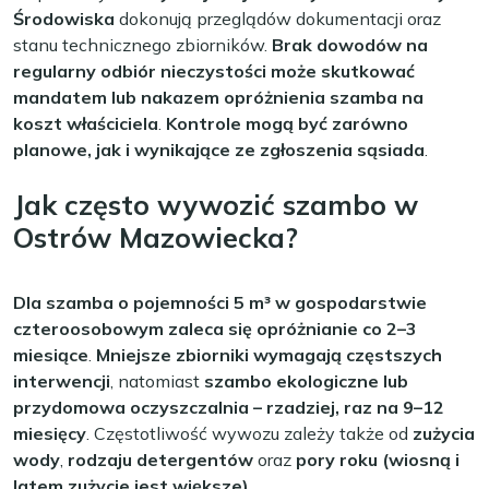
Środowiska
dokonują przeglądów dokumentacji oraz
stanu technicznego zbiorników.
Brak dowodów na
regularny odbiór nieczystości może skutkować
mandatem lub nakazem opróżnienia szamba na
koszt właściciela
.
Kontrole mogą być zarówno
planowe, jak i wynikające ze zgłoszenia sąsiada
.
Jak często wywozić szambo w
Ostrów Mazowiecka?
Dla szamba o pojemności 5 m³ w gospodarstwie
czteroosobowym zaleca się opróżnianie co 2–3
miesiące
.
Mniejsze zbiorniki wymagają częstszych
interwencji
, natomiast
szambo ekologiczne lub
przydomowa oczyszczalnia – rzadziej, raz na 9–12
miesięcy
. Częstotliwość wywozu zależy także od
zużycia
wody
,
rodzaju detergentów
oraz
pory roku (wiosną i
latem zużycie jest większe)
.