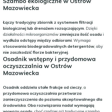
Szambo ekologiczne w Ostrów
Mazowiecka
Łączy tradycyjny zbiornik z systemem filtracji
biologicznej lub drenażem rozsączającym
. Dzięki
działalności mikroorganizmów
zmniejsza ilość osadu
i
wydłuża odstępy między odbiorami
. Wymaga
stosowania biodegradowalnych detergentów
, aby
nie zaszkodzić florze bakteryjnej
.
Osadnik wstępny i przydomowa
oczyszczalnia w Ostrów
Mazowiecka
Osadnik oddziela stałe frakcje od cieczy
, a
przydomowa oczyszczalnia przetwarza
zanieczyszczenia do poziomu akceptowalnego dla
środowiska
.
Oba rozwiązania nadal wymagają
wywozu osadu
, choć rzadziej niż tradycyjne szambo.