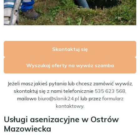
Skontaktuj się
Wyszukaj oferty na wywóz szamba
Jeżeli masz jakieś pytania lub chcesz zamówić wywóz,
skontaktuj się z nami telefonicznie
535 623 568
,
mailowo
biuro@slonik24.pl
lub przez
formularz
kontaktowy
.
Usługi asenizacyjne w Ostrów
Mazowiecka