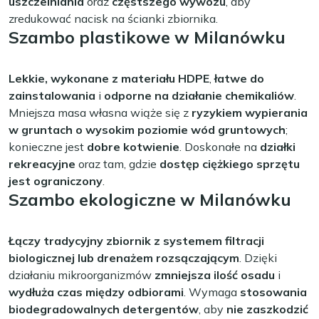
uszczelniania
oraz
częstszego wywozu
, aby
zredukować nacisk na ścianki zbiornika.
Szambo plastikowe w Milanówku
Lekkie, wykonane z materiału HDPE
,
łatwe do
zainstalowania
i
odporne na działanie chemikaliów
.
Mniejsza masa własna wiąże się z
ryzykiem wypierania
w gruntach o wysokim poziomie wód gruntowych
;
konieczne jest
dobre kotwienie
. Doskonałe na
działki
rekreacyjne
oraz tam, gdzie
dostęp ciężkiego sprzętu
jest ograniczony
.
Szambo ekologiczne w Milanówku
Łączy tradycyjny zbiornik z systemem filtracji
biologicznej lub drenażem rozsączającym
. Dzięki
działaniu mikroorganizmów
zmniejsza ilość osadu
i
wydłuża czas między odbiorami
. Wymaga
stosowania
biodegradowalnych detergentów
, aby
nie zaszkodzić