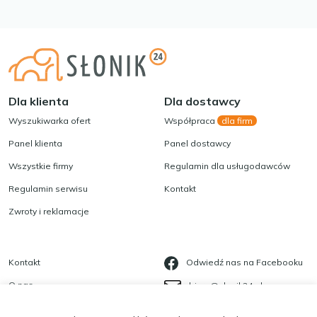
Dla klienta
Dla dostawcy
Wyszukiwarka ofert
Współpraca
dla firm
Panel klienta
Panel dostawcy
Wszystkie firmy
Regulamin dla usługodawców
Regulamin serwisu
Kontakt
Zwroty i reklamacje
Kontakt
Odwiedź nas na Facebooku
O nas
biuro@slonik24.pl
Blog
535 623 568