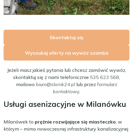
Skontaktuj się
Wyszukaj oferty na wywóz szamba
Jeżeli masz jakieś pytania lub chcesz zamówić wywóz,
skontaktuj się z nami telefonicznie
535 623 568
,
mailowo
biuro@slonik24.pl
lub przez
formularz
kontaktowy
.
Usługi asenizacyjne w Milanówku
Milanówek to
prężnie rozwijające się miasteczko
, w
którym – mimo nowoczesnej infrastruktury kanalizacyjnej