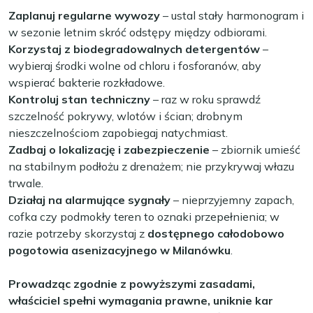
Zaplanuj regularne wywozy
– ustal stały harmonogram i
w sezonie letnim skróć odstępy między odbiorami.
Korzystaj z biodegradowalnych detergentów
–
wybieraj środki wolne od chloru i fosforanów, aby
wspierać bakterie rozkładowe.
Kontroluj stan techniczny
– raz w roku sprawdź
szczelność pokrywy, wlotów i ścian; drobnym
nieszczelnościom zapobiegaj natychmiast.
Zadbaj o lokalizację i zabezpieczenie
– zbiornik umieść
na stabilnym podłożu z drenażem; nie przykrywaj włazu
trwale.
Działaj na alarmujące sygnały
– nieprzyjemny zapach,
cofka czy podmokły teren to oznaki przepełnienia; w
razie potrzeby skorzystaj z
dostępnego całodobowo
pogotowia asenizacyjnego w Milanówku
.
Prowadząc zgodnie z powyższymi zasadami,
właściciel spełni wymagania prawne, uniknie kar