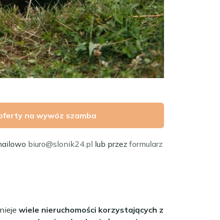
oferty na wywóz szamba
mailowo
biuro@slonik24.pl
lub przez
formularz
tnieje
wiele nieruchomości korzystających z