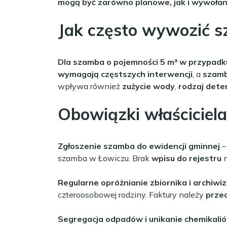
mogą być zarówno planowe, jak i wywoła
Jak często wywozić 
Dla szamba o pojemności 5 m³ w przypadku
wymagają częstszych interwencji
, a
szamb
wpływa również
zużycie wody
,
rodzaj det
Obowiązki właściciel
Zgłoszenie szamba do ewidencji gminnej
–
szamba w Łowiczu. Brak
wpisu do rejestru
m
Regularne opróżnianie zbiornika i archiwi
czteroosobowej rodziny. Faktury należy
prze
Segregacja odpadów i unikanie chemikali