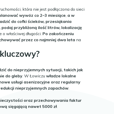
chomości, która nie jest podłączona do sieci
 planować wywóz co 2–3 miesiące
,
a w
zić do cofki ścieków, przesiąkania
daj przybliżoną ilość litrów, lokalizację
 o właściwej długości.
Po zakończeniu
zechowywać przez co najmniej dwa lata
na
 kluczowy?
ć do nieprzyjemnych sytuacji, takich jak
nie do gleby
. W Łowiczu
władze lokalne
nowe usługi asenizacyjne oraz regularny
redukcji nieprzyjemnych zapachów
.
nieczystości oraz przechowywania faktur
ową sięgającą nawet 5000 zł
.