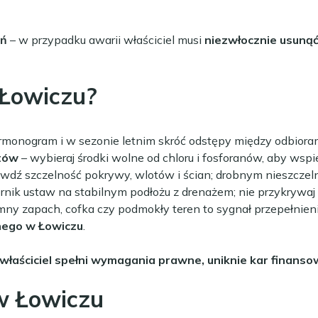
eń
– w przypadku awarii właściciel musi
niezwłocznie usunąć
 Łowiczu?
armonogram i w sezonie letnim skróć odstępy między odbioram
tów
– wybieraj środki wolne od chloru i fosforanów, aby wspi
rawdź szczelność pokrywy, wlotów i ścian; drobnym nieszcz
rnik ustaw na stabilnym podłożu z drenażem; nie przykrywaj 
mny zapach, cofka czy podmokły teren to sygnał przepełnienia
nego w Łowiczu
.
właściciel spełni wymagania prawne, uniknie kar finans
w Łowiczu