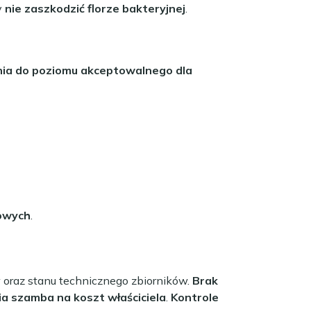
y
nie zaszkodzić florze bakteryjnej
.
nia do poziomu akceptowalnego dla
dowych
.
oraz stanu technicznego zbiorników.
Brak
a szamba na koszt właściciela
.
Kontrole