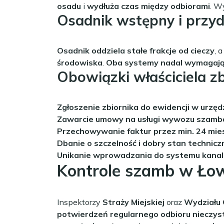
osadu
i
wydłuża czas między odbiorami
. 
Osadnik wstępny i przy
Osadnik oddziela stałe frakcje od cieczy
, 
środowiska
.
Oba systemy nadal wymagaj
Obowiązki właściciela z
Zgłoszenie zbiornika do ewidencji w urzęd
Zawarcie umowy na usługi wywozu szamb
Przechowywanie faktur przez min. 24 mie
Dbanie o szczelność i dobry stan technicz
Unikanie wprowadzania do systemu kanali
Kontrole szamb w Ło
Inspektorzy
Straży Miejskiej
oraz
Wydziału
potwierdzeń regularnego odbioru nieczys