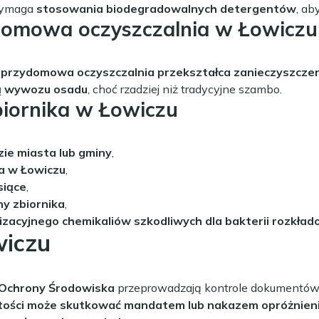
Wymaga
stosowania biodegradowalnych detergentów
, ab
domowa oczyszczalnia w Łowiczu
a
przydomowa oczyszczalnia przekształca zanieczyszcze
ą wywozu osadu
, choć rzadziej niż tradycyjne szambo.
biornika w Łowiczu
zie miasta lub gminy
,
a w Łowiczu
,
siące
,
ny zbiornika
,
zacyjnego chemikaliów szkodliwych dla bakterii rozkła
wiczu
 Ochrony Środowiska
przeprowadzają kontrole dokumentów 
tości może skutkować mandatem lub nakazem opróżnieni