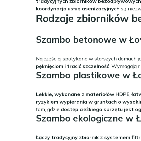
tradycyjnych zbiorników bezodpływowych
koordynacja usług asenizacyjnych
są niezw
Rodzaje zbiorników 
Szambo betonowe w Ło
Najczęściej spotykane w starszych domach j
pęknięciom i tracić szczelność
. Wymagają
r
Szambo plastikowe w Ł
Lekkie, wykonane z materiałów HDPE
,
łat
ryzykiem wypierania w gruntach o wysok
tam, gdzie
dostęp ciężkiego sprzętu jest o
Szambo ekologiczne w 
Łączy tradycyjny zbiornik z systemem filt