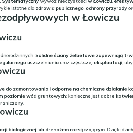
.
Systematyczny
wywóz nieczystości
w Łowiczu
,
efektyw
ykle istotne dla
zdrowia publicznego
,
ochrony przyrody
or
bezodpływowych w Łowiczu
wiczu
ednorodzinnych.
Solidne ściany żelbetowe zapewniają trw
egularnego uszczelniania
oraz
częstszej eksploatacji
, ab
owiczu
we do zamontowania
i
odporne na chemiczne działanie ko
im poziomie wód gruntowych
; konieczne jest
dobre kotwie
graniczony
.
Łowiczu
racji biologicznej lub drenażem rozsączającym
. Dzięki dzi