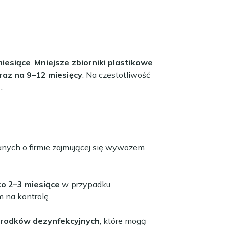
miesiące
.
Mniejsze zbiorniki plastikowe
raz na 9–12 miesięcy
. Na częstotliwość
)
.
anych o firmie zajmującej się wywozem
co 2–3 miesiące
w przypadku
 na kontrolę.
 środków dezynfekcyjnych
, które mogą