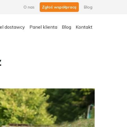
O nas
Zgłoś współpracę
Blog
el dostawcy
Panel klienta
Blog
Kontakt
z