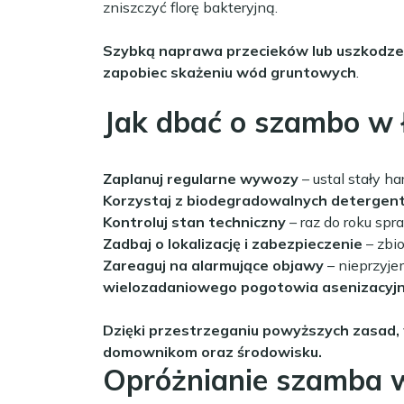
zniszczyć florę bakteryjną.
Szybką naprawa przecieków lub uszkodz
zapobiec skażeniu wód gruntowych
.
Jak dbać o szambo w
Zaplanuj regularne wywozy
– ustal stały h
Korzystaj z biodegradowalnych detergen
Kontroluj stan techniczny
– raz do roku sp
Zadbaj o lokalizację i zabezpieczenie
– zbio
Zareaguj na alarmujące objawy
– nieprzyje
wielozadaniowego pogotowia asenizacyj
Dzięki przestrzeganiu powyższych zasad, 
domownikom oraz środowisku.
Opróżnianie szamba 