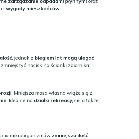
ne zarządzanie odpadami płynnymi
oraz
az
wygody mieszkańców
.
ałość
, jednak
z biegiem lat mogą ulegać
y zmniejszyć nacisk na ścianki zbiornika.
rozji
. Mniejsza masa własna wiąże się z
nie
. Idealne na
działki rekreacyjne
, a także
ałaniu mikroorganizmów
zmniejsza ilość