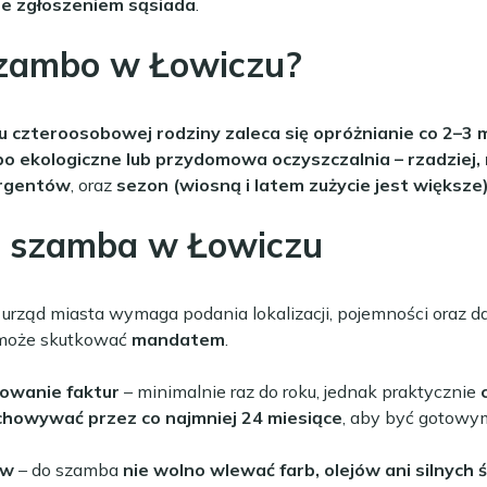
ne zgłoszeniem sąsiada
.
szambo w Łowiczu?
 czteroosobowej rodziny zaleca się opróżnianie co 2–3 
o ekologiczne lub przydomowa oczyszczalnia – rzadziej, 
ergentów
, oraz
sezon (wiosną i latem zużycie jest większe
a szamba w Łowiczu
 urząd miasta wymaga podania lokalizacji, pojemności oraz d
oże skutkować
mandatem
.
zowanie faktur
– minimalnie raz do roku, jednak praktycznie
chowywać przez co najmniej 24 miesiące
, aby być gotowym
ów
– do szamba
nie wolno wlewać farb, olejów ani silnych