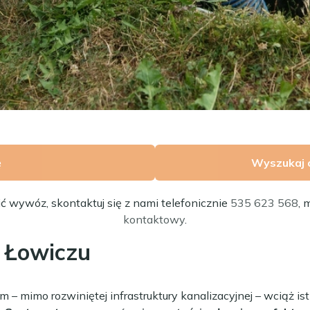
ę
Wyszukaj 
ić wywóz, skontaktuj się z nami telefonicznie
535 623 568
, 
kontaktowy
.
w Łowiczu
ym – mimo rozwiniętej infrastruktury kanalizacyjnej – wciąż is