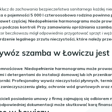
lucz do zachowania bezpieczeństwa sanitarnego każdej nieru
a o pojemności 5 000 l czteroosobowa rodzina powinna
awet częściej
.
Niedopełnienie harmonogramu może prowad
u podczas kontroli
.
Przy zamawianiu opróżniania szamba, po
ator beczkowozu mógł odpowiednio przygotować sprzęt i węże
erdzenie legalnego zrzutu nieczystości, które należy pr
wywóz szamba w Łowiczu jest
jemnościowe
.
Niedopełnienie harmonogramu może prowadzi
mi i detergentami do instalacji domowej lub ich przenika
orniki
.
Profesjonalny wywóz nieczystości płynnych, termi
anieczyszczeniu gleby, ochronie wód gruntowych oraz 
cieli posiadania umowy z firmą zajmującą się odbiorem 
odpowiedniej dokumentacji może skutkować karą finans